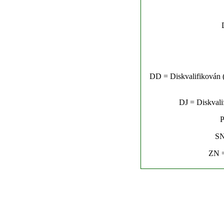
DD = Diskvalifikován (n
DJ = Diskvalif
P
SN
ZN =