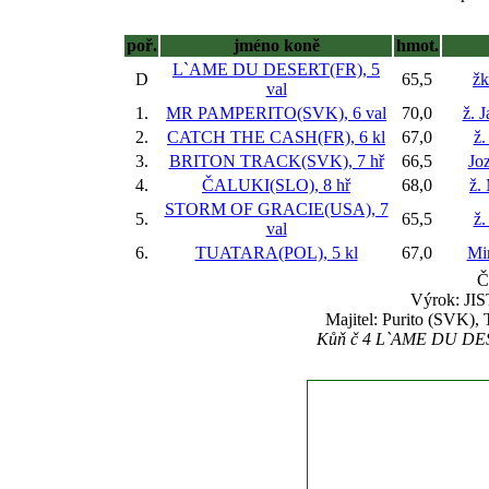
poř.
jméno koně
hmot.
L`AME DU DESERT(FR), 5
D
65,5
žk
val
1.
MR PAMPERITO(SVK), 6 val
70,0
ž. 
2.
CATCH THE CASH(FR), 6 kl
67,0
ž.
3.
BRITON TRACK(SVK), 7 hř
66,5
Jo
4.
ČALUKI(SLO), 8 hř
68,0
ž.
STORM OF GRACIE(USA), 7
5.
65,5
ž
val
6.
TUATARA(POL), 5 kl
67,0
Mir
Č
Výrok: JIS
Majitel: Purito (SVK), 
Kůň č 4 L`AME DU DESER