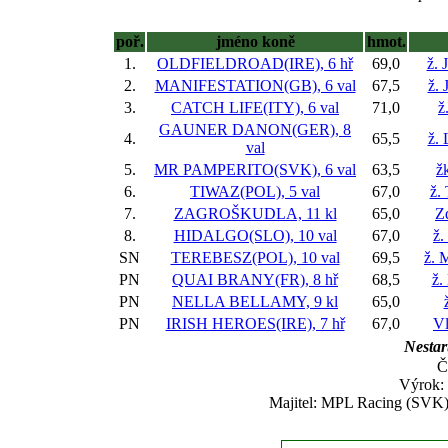
poř.
jméno koně
hmot.
1.
OLDFIELDROAD(IRE), 6 hř
69,0
ž. 
2.
MANIFESTATION(GB), 6 val
67,5
ž. 
3.
CATCH LIFE(ITY), 6 val
71,0
ž
GAUNER DANON(GER), 8
4.
65,5
ž.
val
5.
MR PAMPERITO(SVK), 6 val
63,5
ž
6.
TIWAZ(POL), 5 val
67,0
ž.
7.
ZAGROŠKUDLA, 11 kl
65,0
Z
8.
HIDALGO(SLO), 10 val
67,0
ž.
SN
TEREBESZ(POL), 10 val
69,5
ž. 
PN
QUAI BRANY(FR), 8 hř
68,5
ž.
PN
NELLA BELLAMY, 9 kl
65,0
PN
IRISH HEROES(IRE), 7 hř
67,0
Vl
Nestar
Č
Výrok: 
Majitel: MPL Racing (SVK),