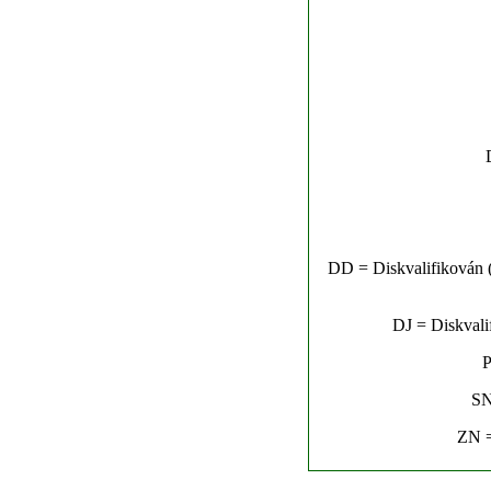
DD = Diskvalifikován (n
DJ = Diskvalif
P
SN
ZN =