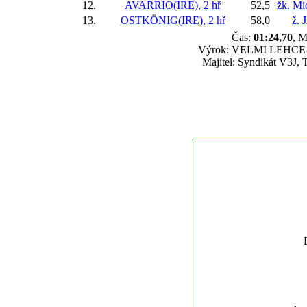
12.
AVARRIO(IRE), 2 hř
52,5
žk. Mi
13.
OSTKÖNIG(IRE), 2 hř
58,0
ž. 
Čas:
01:24,70
, M
Výrok: VELMI LEHCE-5-1/
Majitel: Syndikát V3J, 