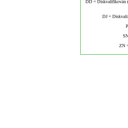
DD = Diskvalifikován (n
DJ = Diskvalif
P
SN
ZN =