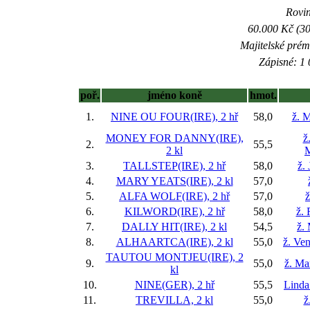
Rovin
60.000 Kč (30
Majitelské prém
Zápisné: 1 
poř.
jméno koně
hmot.
1.
NINE OU FOUR(IRE), 2 hř
58,0
ž. M
MONEY FOR DANNY(IRE),
ž
2.
55,5
2 kl
M
3.
TALLSTEP(IRE), 2 hř
58,0
ž.
4.
MARY YEATS(IRE), 2 kl
57,0
5.
ALFA WOLF(IRE), 2 hř
57,0
ž
6.
KILWORD(IRE), 2 hř
58,0
ž.
7.
DALLY HIT(IRE), 2 kl
54,5
ž.
8.
ALHAARTCA(IRE), 2 kl
55,0
ž. Ve
TAUTOU MONTJEU(IRE), 2
9.
55,0
ž. Ma
kl
10.
NINE(GER), 2 hř
55,5
Linda
11.
TREVILLA, 2 kl
55,0
ž