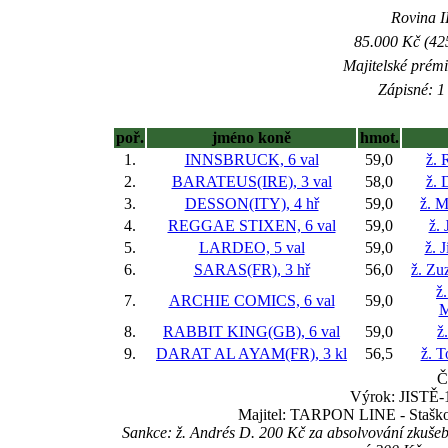
Rovina II
85.000 Kč (42
Majitelské prém
Zápisné: 1 
poř.
jméno koně
hmot.
1.
INNSBRUCK, 6 val
59,0
ž. 
2.
BARATEUS(IRE), 3 val
58,0
ž. 
3.
DESSON(ITY), 4 hř
59,0
ž. M
4.
REGGAE STIXEN, 6 val
59,0
ž. 
5.
LARDEO, 5 val
59,0
ž. 
6.
SARAS(FR), 3 hř
56,0
ž. Zu
ž
7.
ARCHIE COMICS, 6 val
59,0
M
8.
RABBIT KING(GB), 6 val
59,0
ž
9.
DARAT AL AYAM(FR), 3 kl
56,5
ž. 
Č
Výrok: JISTĚ-1
Majitel: TARPON LINE - Staškov
Sankce: ž. Andrés D. 200 Kč za absolvování zkušeb