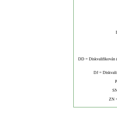
DD = Diskvalifikován (n
DJ = Diskvalif
P
SN
ZN =