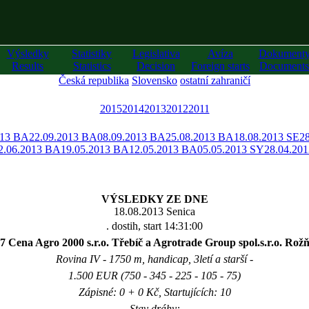
Výsledky
Statistiky
Legislativa
Avíza
Dokument
Results
Statistics
Decision
Foreign starts
Documents
Česká republika
Slovensko
ostatní zahraničí
2015
2014
2013
2012
2011
013 BA
22.09.2013 BA
08.09.2013 BA
25.08.2013 BA
18.08.2013 SE
2
2.06.2013 BA
19.05.2013 BA
12.05.2013 BA
05.05.2013 SY
28.04.20
VÝSLEDKY ZE DNE
18.08.2013 Senica
. dostih, start 14:31:00
7 Cena Agro 2000 s.r.o. Třebíč a Agrotrade Group spol.s.r.o. Rož
Rovina IV - 1750 m, handicap, 3letí a starší -
1.500 EUR (750 - 345 - 225 - 105 - 75)
Zápisné: 0 + 0 Kč, Startujících: 10
Stav dráhy: