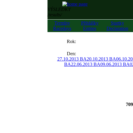
VÝSLEDKY
/results/
Termíny
Přihlášky
Startky
Racedays
Entries
Declaration
««
Rok:
»»
Den:
27.10.2013 BA
20.10.2013 BA
06.10.2
BA
22.06.2013 BA
09.06.2013 BA
0
709