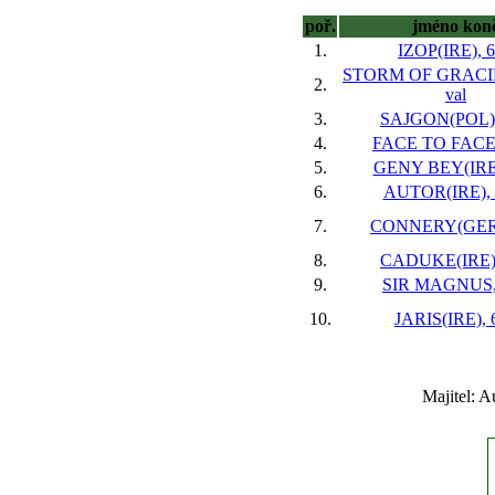
poř.
jméno kon
1.
IZOP(IRE), 6
STORM OF GRACIE
2.
val
3.
SAJGON(POL),
4.
FACE TO FACE,
5.
GENY BEY(IRE)
6.
AUTOR(IRE), 3
7.
CONNERY(GER),
8.
CADUKE(IRE),
9.
SIR MAGNUS, 
10.
JARIS(IRE), 6
Majitel: 