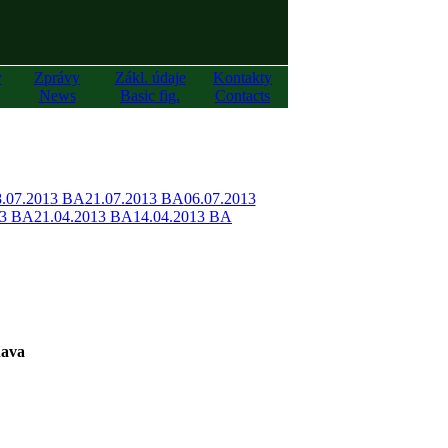
y
Zprávy
Zákl. údaje
Kontakty
News
Basic fig.
Contacts
8.07.2013 BA
21.07.2013 BA
06.07.2013
13 BA
21.04.2013 BA
14.04.2013 BA
ňava