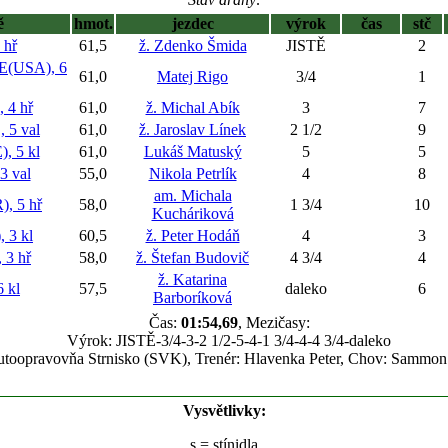
ě
hmot.
jezdec
výrok
čas
stč
 hř
61,5
ž. Zdenko Šmida
JISTĚ
2
(USA), 6
61,0
Matej Rigo
3/4
1
 4 hř
61,0
ž. Michal Abík
3
7
 5 val
61,0
ž. Jaroslav Línek
2 1/2
9
, 5 kl
61,0
Lukáš Matuský
5
5
 val
55,0
Nikola Petrlík
4
8
am. Michala
 5 hř
58,0
1 3/4
10
Kucháriková
 3 kl
60,5
ž. Peter Hodáň
4
3
3 hř
58,0
ž. Štefan Budovič
4 3/4
4
ž. Katarina
 kl
57,5
daleko
6
Barboríková
Čas:
01:54,69
, Mezičasy:
Výrok: JISTĚ-3/4-3-2 1/2-5-4-1 3/4-4-4 3/4-daleko
Autoopravovňa Strnisko (SVK), Trenér: Hlavenka Peter, Chov: Sammo
Vysvětlivky:
s
= stínidla