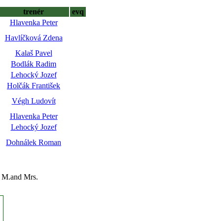
trenér
evq
Hlavenka Peter
Havlíčková Zdena
Kalaš Pavel
Bodlák Radim
Lehocký Jozef
Holčák František
Végh Ludovít
Hlavenka Peter
Lehocký Jozef
Dohnálek Roman
n M.and Mrs.