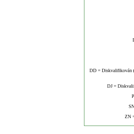
DD = Diskvalifikován (n
DJ = Diskvalif
P
SN
ZN =