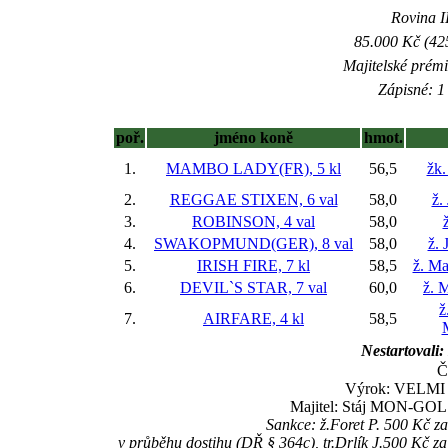
Rovina II
85.000 Kč (42
Majitelské prém
Zápisné: 1 
poř.
jméno koně
hmot.
1.
MAMBO LADY(FR), 5 kl
56,5
žk.
2.
REGGAE STIXEN, 6 val
58,0
ž.
3.
ROBINSON, 4 val
58,0
4.
SWAKOPMUND(GER), 8 val
58,0
ž. 
5.
IRISH FIRE, 7 kl
58,5
ž. Ma
6.
DEVIL`S STAR, 7 val
60,0
ž. 
ž
7.
AIRFARE, 4 kl
58,5
Nestartovali:
Č
Výrok: VELMI L
Majitel: Stáj MON-GOL Sv
Sankce: ž.Foret P. 500 Kč 
v průběhu dostihu (DŘ § 364c), tr.Drlík J.500 Kč 