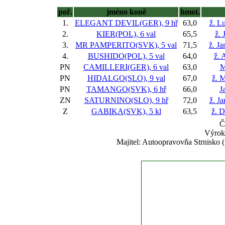
poř.
jméno koně
hmot.
1.
ELEGANT DEVIL(GER), 9 hř
63,0
ž. L
2.
KIER(POL), 6 val
65,5
ž. 
3.
MR PAMPERITO(SVK), 5 val
71,5
ž. Ja
4.
BUSHIDO(POL), 5 val
64,0
ž. 
PN
CAMILLERI(GER), 6 val
63,0
M
PN
HIDALGO(SLO), 9 val
67,0
ž. 
PN
TAMANGO(SVK), 6 hř
66,0
J
ZN
SATURNINO(SLO), 9 hř
72,0
ž. J
Z
GABIKA(SVK), 5 kl
63,5
ž. 
Č
Výrok
Majitel: Autoopravovňa Strnisko 