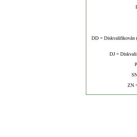
DD = Diskvalifikován (n
DJ = Diskvalif
P
SN
ZN =