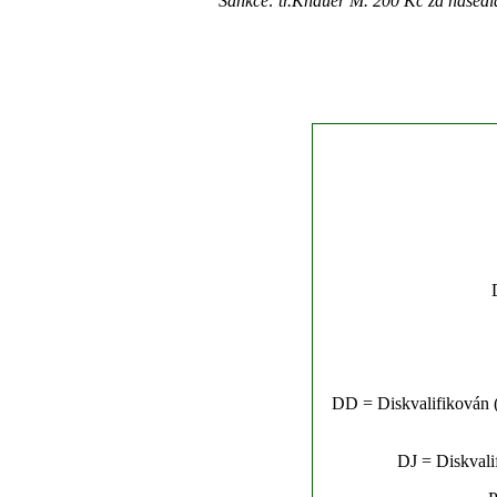
Sankce: tr.Knauer M. 200 Kč za nased
DD = Diskvalifikován (n
DJ = Diskvalif