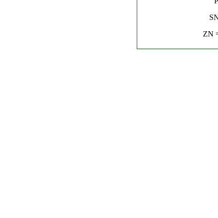
P
SN
ZN =