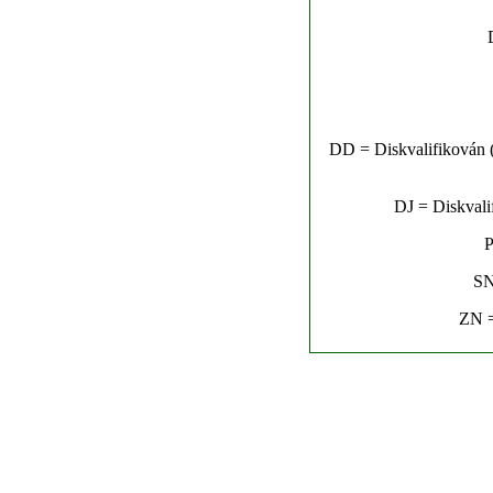
DD = Diskvalifikován (n
DJ = Diskvalif
P
SN
ZN =