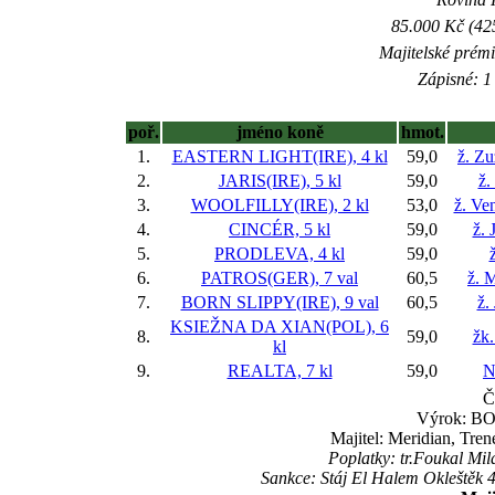
85.000 Kč (42
Majitelské prém
Zápisné: 1 
poř.
jméno koně
hmot.
1.
EASTERN LIGHT(IRE), 4 kl
59,0
ž. Z
2.
JARIS(IRE), 5 kl
59,0
ž.
3.
WOOLFILLY(IRE), 2 kl
53,0
ž. Ve
4.
CINCÉR, 5 kl
59,0
ž. 
5.
PRODLEVA, 4 kl
59,0
6.
PATROS(GER), 7 val
60,5
ž. 
7.
BORN SLIPPY(IRE), 9 val
60,5
ž.
KSIEŽNA DA XIAN(POL), 6
8.
59,0
žk
kl
9.
REALTA, 7 kl
59,0
N
Č
Výrok: BOJ
Majitel: Meridian, Tre
Poplatky: tr.Foukal Mi
Sankce: Stáj El Halem Okleštěk