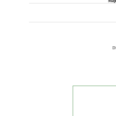
Maji
D