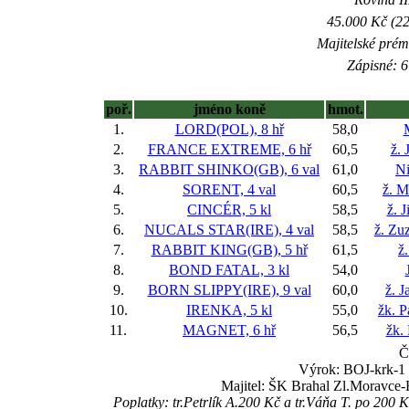
45.000 Kč (22
Majitelské prém
Zápisné: 6
poř.
jméno koně
hmot.
1.
LORD(POL), 8 hř
58,0
2.
FRANCE EXTREME, 6 hř
60,5
ž. 
3.
RABBIT SHINKO(GB), 6 val
61,0
Ni
4.
SORENT, 4 val
60,5
ž. M
5.
CINCÉR, 5 kl
58,5
ž. 
6.
NUCALS STAR(IRE), 4 val
58,5
ž. Zu
7.
RABBIT KING(GB), 5 hř
61,5
ž
8.
BOND FATAL, 3 kl
54,0
9.
BORN SLIPPY(IRE), 9 val
60,0
ž. J
10.
IRENKA, 5 kl
55,0
žk. P
11.
MAGNET, 6 hř
56,5
žk.
Č
Výrok: BOJ-krk-1 1
Majitel: ŠK Brahal Zl.Moravce-
Poplatky: tr.Petrlík A.200 Kč a tr.Váňa T. po 2