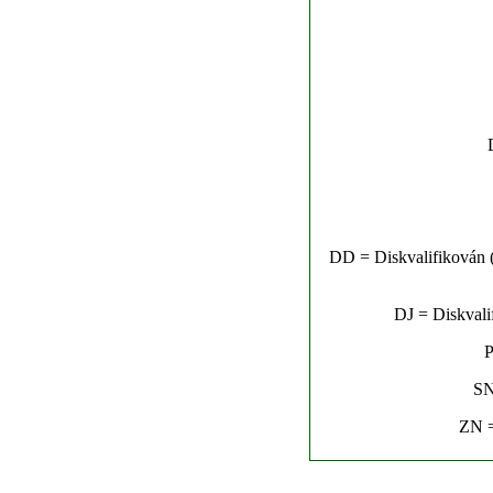
DD = Diskvalifikován (n
DJ = Diskvalif
P
SN
ZN =