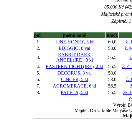
85.000 Kč (42
Majitelské prém
Zápisné: 1 
poř.
jméno koně
hmot.
1.
LINE HONEY, 5 hř
60,0
ž. 
2.
EDIGGIO, 8 val
58,0
ž. 
RABBIT DARK
3.
56,5
ž
ANGEL(IRE), 3 kl
4.
EASTERN LIGHT(IRE), 4 kl
56,5
ž. Z
5.
DECORUS, 3 val
58,0
6.
CINCÉR, 5 kl
58,0
ž. 
7.
AGROMERACE, 6 kl
56,5
ž
8.
PALETA, 5 kl
56,5
žk. 
Č
Výrok: BO
Majitel: DS U krále Matyáše 
Maji