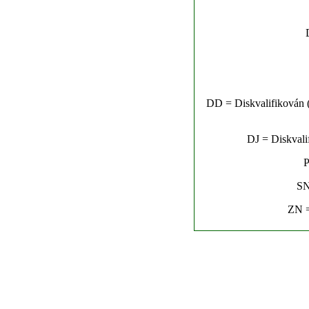
DD = Diskvalifikován (n
DJ = Diskvalif
P
SN
ZN =