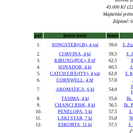
45.000 Kč (22
Majitelské prém
Zápisné: 6
poř.
jméno koně
hmot.
1.
SONGSTER(GB), 4 val
59,0
ž. Zu
2.
CORVINA, 4 kl
59,5
ž. 
3.
KIRUNG(POL), 8 hř
62,5
ž
4.
SONADOR, 4 kl
60,5
ž
5.
CATCH LIFE(ITY), 4 val
62,0
ž. M
6.
CORNWELL, 4 hř
57,0
ž
7.
AROMATICA, 6 kl
54,0
8.
TASIMA, 4 kl
55,0
žk.
9.
CHANCI RISK, 8 kl
56,5
žk. P
10.
PENELOPA, 5 kl
57,5
ž.
11.
LAKI STAR, 7 kl
55,0
N
12.
ESKORTA, 11 kl
57,5
ž.
Č