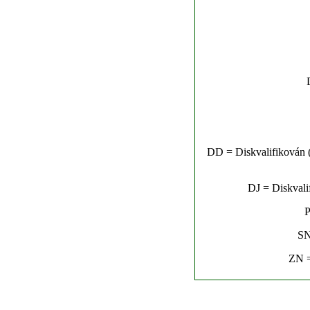
DD = Diskvalifikován (n
DJ = Diskvalif
P
SN
ZN =