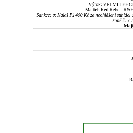
Výrok: VELMI LEHCE-7-
Majitel: Red Rebels R&H
Sankce: tr. Kalaš P.l 400 Kč za neohlášení stínid
koně č. 3
Maji
R