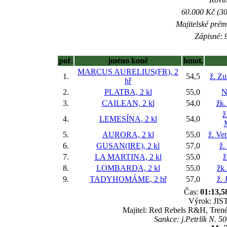
60.000 Kč (30
Majitelské prém
Zápisné: 9
poř.
jméno koně
hmot.
MARCUS AURELIUS(FR), 2
1.
54,5
ž. Z
hř
2.
PLATBA, 2 kl
55,0
N
3.
CAILEAN, 2 kl
54,0
žk.
ž
4.
LEMESÍNA, 2 kl
54,0
5.
AURORA, 2 kl
55,0
ž. Ve
6.
GUSAN(IRE), 2 kl
57,0
ž.
7.
LA MARTINA, 2 kl
55,0
ž
8.
LOMBARDA, 2 kl
55,0
žk
9.
TADYHOMÁME, 2 hř
57,0
ž. 
Čas:
01:13,5
Výrok: JIST
Majitel: Red Rebels R&H, Tren
Sankce: j.Petrlík N. 5