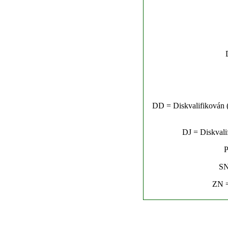
DD = Diskvalifikován (n
DJ = Diskvalif
P
SN
ZN =