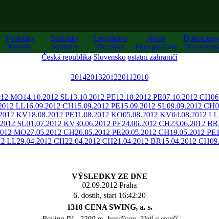
Výsledky
Statistiky
Legislativa
Avíza
Dokument
Results
Statistics
Decision
Foreign starts
Documents
Česká republika
Slovensko
ostatní zahraničí
2014
2013
2012
2011
2010
012 MO
14.10.2012 SL
13.10.2012 PE
12.10.2012 PE
07.10.2012 CH
06
.2012 LL
16.09.2012 CH
15.09.2012 PE
15.09.2012 SL
09.09.2012 CH
0
.2012 KV
18.08.2012 PE
11.08.2012 KO
05.08.2012 KV
04.08.2012 LL
.2012 SL
01.07.2012 KV
30.06.2012 PE
24.06.2012 CH
23.06.2012 BR
2012 MO
27.05.2012 CH
26.05.2012 PE
20.05.2012 CH
19.05.2012 PE
12 LL
29.04.2012 CH
22.04.2012 CH
21.04.2012 BR
15.04.2012 CH
09
VÝSLEDKY ZE DNE
02.09.2012 Praha
6. dostih, start 16:42:20
1318 CENA SWING, a. s.
Rovina IV - 2200 m, handicap, 3letí a starší