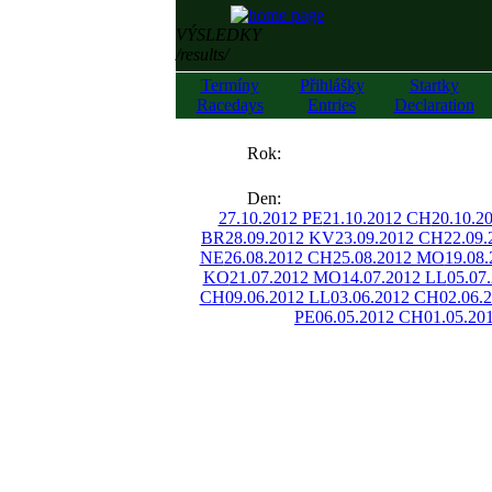
VÝSLEDKY
/results/
Termíny
Přihlášky
Startky
Racedays
Entries
Declaration
««
Rok:
»»
Den:
27.10.2012 PE
21.10.2012 CH
20.10.2
BR
28.09.2012 KV
23.09.2012 CH
22.09
NE
26.08.2012 CH
25.08.2012 MO
19.08
KO
21.07.2012 MO
14.07.2012 LL
05.07
CH
09.06.2012 LL
03.06.2012 CH
02.06.
PE
06.05.2012 CH
01.05.20