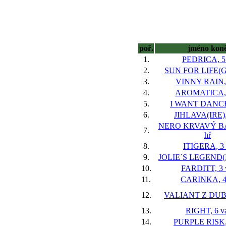
poř.
jméno kon
1.
PEDRICA, 5 
2.
SUN FOR LIFE(GB
3.
VINNY RAIN, 
4.
AROMATICA, 
5.
I WANT DANCE,
6.
JIHLAVA(IRE),
NERO KRVAVÝ BÁ
7.
hř
8.
ITIGERA, 3 
9.
JOLIE`S LEGEND(IR
10.
FARDITT, 3 
11.
CARINKA, 4
12.
VALIANT Z DUBÉ
13.
RIGHT, 6 v
14.
PURPLE RISK, 