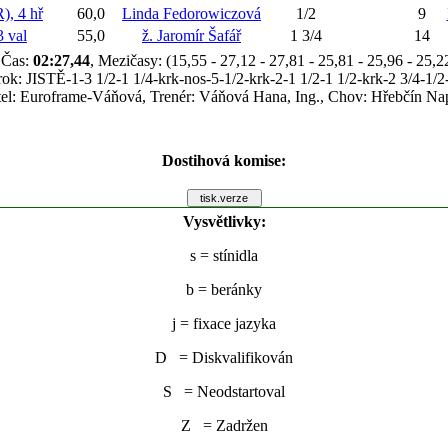
, 4 hř
60,0
Linda Fedorowiczová
1/2
9
 val
55,0
ž. Jaromír Šafář
1 3/4
14
Čas:
02:27,44
, Mezičasy: (15,55 - 27,12 - 27,81 - 25,81 - 25,96 - 25,2
ok: JISTĚ-1-3 1/2-1 1/4-krk-nos-5-1/2-krk-2-1 1/2-1 1/2-krk-2 3/4-1/2
tel: Euroframe-Váňová, Trenér: Váňová Hana, Ing., Chov: Hřebčín Na
Dostihová komise:
Vysvětlivky:
s
= stínidla
b
= beránky
j
= fixace jazyka
D = Diskvalifikován
S = Neodstartoval
Z = Zadržen