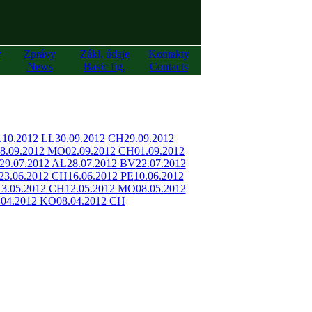
y
Zprávy
Zákl. údaje
Kontakty
News
Basic fig.
Contacts
.10.2012 LL
30.09.2012 CH
29.09.2012
8.09.2012 MO
02.09.2012 CH
01.09.2012
29.07.2012 AL
28.07.2012 BV
22.07.2012
23.06.2012 CH
16.06.2012 PE
10.06.2012
13.05.2012 CH
12.05.2012 MO
08.05.2012
.04.2012 KO
08.04.2012 CH