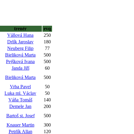
trenér
evq
Váňová Hana
250
Drlík Jaroslav
180
Neuberg Filip
77
Bieliková Marta
500
Pejšková Ivana
500
Janda Jiří
60
Bieliková Marta
500
Vrba Pavel
50
Luka ml. Václav
50
Váňa Tomáš
140
Demele Jan
200
Bartoš st. Josef
500
Knauer Martin
300
Petrlík Allan
120