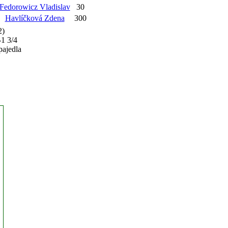
Fedorowicz Vladislav
30
Havlíčková Zdena
300
2)
-1 3/4
pajedla