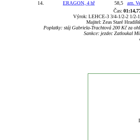
14.
ERAGON, 4 hř
58,5
am. V
Čas:
01:14,7
Výrok: LEHCE-3 3/4-1/2-2 1/2-1 3
Majitel: Zeas Staré Hradiš
Poplatky: stáj Gabriela-Trachtová 200 Kč za
Sankce: jezdec Zatloukal Mi