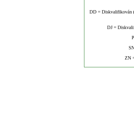
DD = Diskvalifikován (n
DJ = Diskvalif
P
SN
ZN =