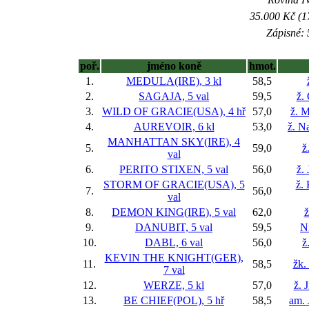
35.000 Kč (1
Zápisné: 
poř.
jméno koně
hmot.
1.
MEDULA(IRE), 3 kl
58,5
2.
SAGAJA, 5 val
59,5
ž.
3.
WILD OF GRACIE(USA), 4 hř
57,0
ž. M
4.
AUREVOIR, 6 kl
53,0
ž. N
MANHATTAN SKY(IRE), 4
5.
59,0
ž
val
6.
PERITO STIXEN, 5 val
56,0
ž.
STORM OF GRACIE(USA), 5
ž.
7.
56,0
val
8.
DEMON KING(IRE), 5 val
62,0
ž
9.
DANUBIT, 5 val
59,5
Ni
10.
DABL, 6 val
56,0
ž
KEVIN THE KNIGHT(GER),
11.
58,5
žk.
7 val
12.
WERZE, 5 kl
57,0
ž. 
13.
BE CHIEF(POL), 5 hř
58,5
am. 