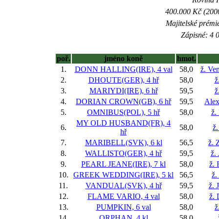
400.000 Kč (2000
Majitelské prémi
Zápisné: 4 0
poř.
jméno koně
hmot.
1.
DONN HALLING(IRE), 4 val
58,0
ž. Ve
2.
DHOUTE(GER), 4 hř
58,0
ž
3.
MARIYDI(IRE), 6 hř
59,5
ž
4.
DORIAN CROWN(GB), 6 hř
59,5
Alex
5.
OMNIBUS(POL), 5 hř
58,0
ž.
MY OLD HUSBAND(FR), 4
6.
58,0
ž
hř
7.
MARIBELL(SVK), 6 kl
56,5
ž. 
8.
WALLISTO(GER), 4 hř
59,5
ž.
9.
PEARL JEANE(IRE), 7 kl
58,0
ž.
10.
GREEK WEDDING(IRE), 5 kl
56,5
ž.
11.
VANDUAL(SVK), 4 hř
59,5
ž. 
12.
FLAME VARIO, 4 val
58,0
ž.
13.
PUMPKIN, 6 val
58,0
ž
14.
ORPHAN, 4 kl
58,0