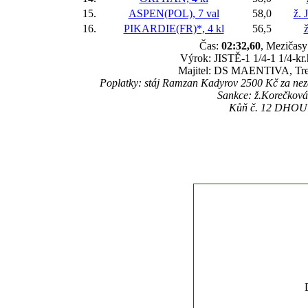
15.
ASPEN(POL), 7 val
58,0
ž. 
16.
PIKARDIE(FR)*, 4 kl
56,5
ž
Čas:
02:32,60
, Mezičasy:
Výrok: JISTĚ-1 1/4-1 1/4-kr.
Majitel: DS MAENTIVA, Trené
Poplatky: stáj Ramzan Kadyrov 2500 Kč za n
Sankce: ž.Korečková 
Kůň č. 12 DHOUTE