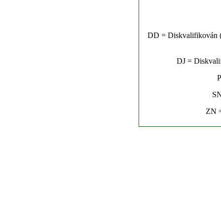
DD = Diskvalifikován (n
DJ = Diskvalif
P
SN
ZN =