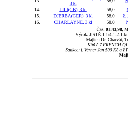
13.
58,0
ž
3 kl
14.
LILI(GB), 3 kl
58,0
15.
DJERBA(GER), 3 kl
58,0
ž.
16.
CHARLAYNE, 3 kl
58,0
N
Čas:
01:43,98
, M
Výrok: JISTĚ-1 1/4-1-2-1-krk
Majitel: Dr. Charvát, 
Kůň č.7 FRENCH QUEB
Sankce: j. Verner Jan 500 Kč a ž.
Maji