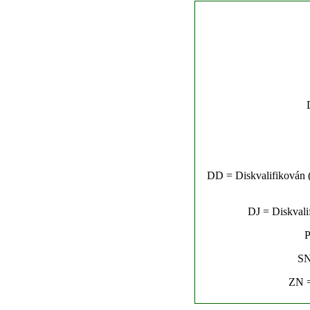
DD = Diskvalifikován (n
DJ = Diskvalif
P
SN
ZN =