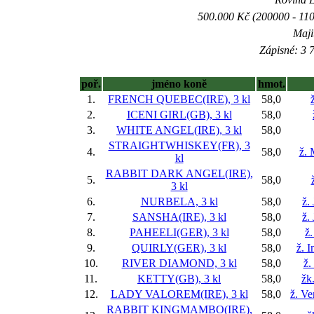
500.000 Kč (200000 - 110
Maji
Zápisné: 3 7
poř.
jméno koně
hmot.
1.
FRENCH QUEBEC(IRE), 3 kl
58,0
2.
ICENI GIRL(GB), 3 kl
58,0
3.
WHITE ANGEL(IRE), 3 kl
58,0
STRAIGHTWHISKEY(FR), 3
4.
58,0
ž. 
kl
RABBIT DARK ANGEL(IRE),
5.
58,0
3 kl
6.
NURBELA, 3 kl
58,0
ž.
7.
SANSHA(IRE), 3 kl
58,0
ž.
8.
PAHEELI(GER), 3 kl
58,0
ž.
9.
QUIRLY(GER), 3 kl
58,0
ž. 
10.
RIVER DIAMOND, 3 kl
58,0
ž.
11.
KETTY(GB), 3 kl
58,0
žk
12.
LADY VALOREM(IRE), 3 kl
58,0
ž. V
RABBIT KINGMAMBO(IRE),