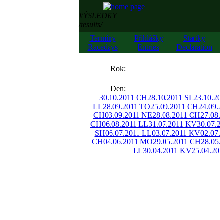
VÝSLEDKY
/results/
Termíny
Přihlášky
Startky
Racedays
Entries
Declaration
««
Rok:
»»
Den:
30.10.2011 CH
28.10.2011 SL
23.10.2
LL
28.09.2011 TO
25.09.2011 CH
24.09
CH
03.09.2011 NE
28.08.2011 CH
27.08
CH
06.08.2011 LL
31.07.2011 KV
30.07.
SH
06.07.2011 LL
03.07.2011 KV
02.07
CH
04.06.2011 MO
29.05.2011 CH
28.05
LL
30.04.2011 KV
25.04.2