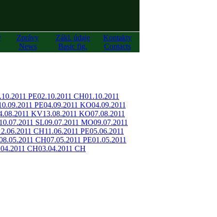
y
Zprávy
Zákl. údaje
Kontakty
News
Basic fig.
Contacts
.10.2011 PE
02.10.2011 CH
01.10.2011
10.09.2011 PE
04.09.2011 KO
04.09.2011
4.08.2011 KV
13.08.2011 KO
07.08.2011
10.07.2011 SL
09.07.2011 MO
09.07.2011
12.06.2011 CH
11.06.2011 PE
05.06.2011
08.05.2011 CH
07.05.2011 PE
01.05.2011
.04.2011 CH
03.04.2011 CH