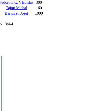
Fedorowicz Vladislav
300
Tajmr Michal
160
Bartoš st. Josef
1000
2-1 3/4-4