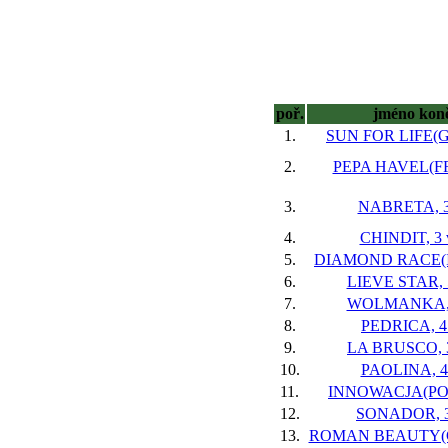
poř.
jméno kon
1.
SUN FOR LIFE(GB
2.
PEPA HAVEL(FR)
3.
NABRETA, 3
4.
CHINDIT, 3 
5.
DIAMOND RACE(IR
6.
LIEVE STAR, 5
7.
WOLMANKA, 
8.
PEDRICA, 4 
9.
LA BRUSCO, 3
10.
PAOLINA, 4 
11.
INNOWACJA(POL)
12.
SONADOR, 3
13.
ROMAN BEAUTY(GE