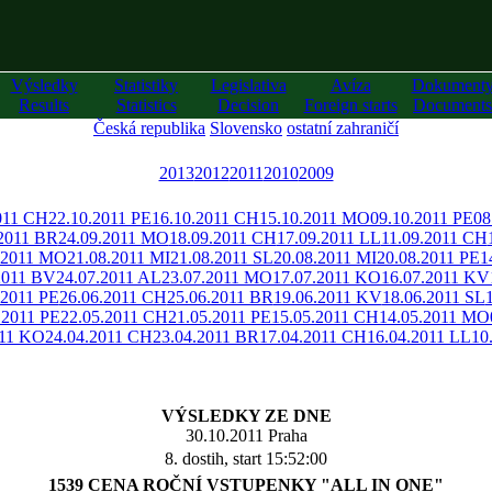
Výsledky
Statistiky
Legislativa
Avíza
Dokument
Results
Statistics
Decision
Foreign starts
Documents
Česká republika
Slovensko
ostatní zahraničí
2013
2012
2011
2010
2009
011 CH
22.10.2011 PE
16.10.2011 CH
15.10.2011 MO
09.10.2011 PE
08
.2011 BR
24.09.2011 MO
18.09.2011 CH
17.09.2011 LL
11.09.2011 CH
.2011 MO
21.08.2011 MI
21.08.2011 SL
20.08.2011 MI
20.08.2011 PE
1
2011 BV
24.07.2011 AL
23.07.2011 MO
17.07.2011 KO
16.07.2011 KV
.2011 PE
26.06.2011 CH
25.06.2011 BR
19.06.2011 KV
18.06.2011 SL
.2011 PE
22.05.2011 CH
21.05.2011 PE
15.05.2011 CH
14.05.2011 MO
011 KO
24.04.2011 CH
23.04.2011 BR
17.04.2011 CH
16.04.2011 LL
10
VÝSLEDKY ZE DNE
30.10.2011 Praha
8. dostih, start 15:52:00
1539 CENA ROČNÍ VSTUPENKY "ALL IN ONE"