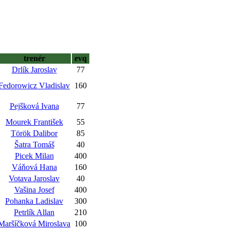
trenér
evq
Drlík Jaroslav
77
Fedorowicz Vladislav
160
Pejšková Ivana
77
Mourek František
55
Török Dalibor
85
Šatra Tomáš
40
Picek Milan
400
Váňová Hana
160
Votava Jaroslav
40
Vašina Josef
400
Pohanka Ladislav
300
Petrlík Allan
210
Maršíčková Miroslava
100