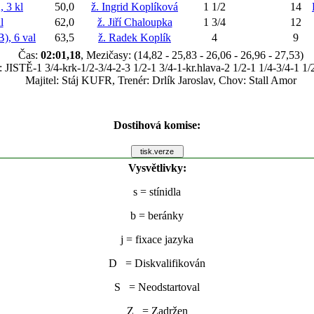
 3 kl
50,0
ž. Ingrid Koplíková
1 1/2
14
l
62,0
ž. Jiří Chaloupka
1 3/4
12
, 6 val
63,5
ž. Radek Koplík
4
9
Čas:
02:01,18
, Mezičasy: (14,82 - 25,83 - 26,06 - 26,96 - 27,53)
 JISTĚ-1 3/4-krk-1/2-3/4-2-3 1/2-1 3/4-1-kr.hlava-2 1/2-1 1/4-3/4-1 1/
Majitel: Stáj KUFR, Trenér: Drlík Jaroslav, Chov: Stall Amor
Dostihová komise:
Vysvětlivky:
s
= stínidla
b
= beránky
j
= fixace jazyka
D = Diskvalifikován
S = Neodstartoval
Z = Zadržen