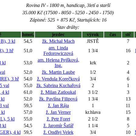
Rovina IV - 1800 m, handicap, 3letí a starší
35.000 Kč (17500 - 8050 - 5250 - 2450 - 1750)
Zápisné: 525 + 875 Kč, Startujících: 16
Stav dráhy:
ě
hmot.
jezdec
výrok
čas
stč
), 3 kl
54,5
žk. Michal Mach
JISTĚ
7
am. Linda
, 3 hř
51,0
1 3/4
16
Fedorowiczová
am. Helena Pejšková,
 kl
53,0
krk
2
Ing.
val
52,0
žk. Martin Laube
1/2
4
E), 3 hř
54,0
ž. Vendula Korečková
3/4
6
 val
55,0
žk. Sabrina Kuchařová
2
1
4 kl
61,0
ž. Milan Zatloukal
3 1/2
3
kl
52,0
žk. Pavlína Filipová
1 3/4
13
 val
59,5
ž. Jan Rája
1
11
kl
57,0
ž. Jan Verner
kr.hlava
15
, 5 kl
55,0
ž. Petr Foret
2 1/2
8
 kl
54,5
ž. Jaromír Šafář
1 1/4
5
R), 4 kl
59,5
ž. Ondřej Velek
3/4
10