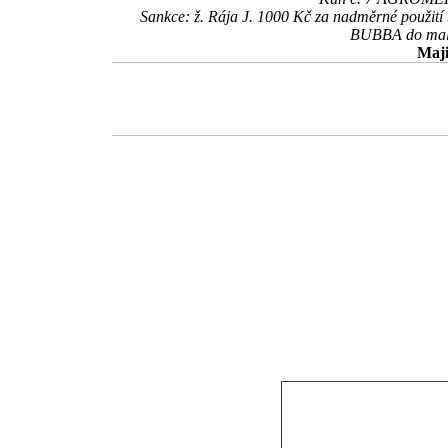
Sankce: ž. Rája J. 1000 Kč za nadměrné použití 
BUBBA do malé
Maji