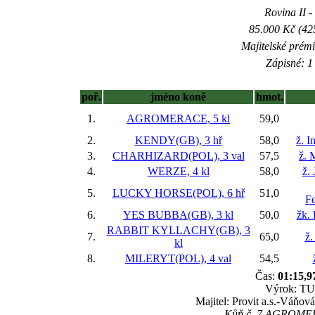
Rovina II -
85.000 Kč (42
Majitelské prém
Zápisné: 1 
poř.
jméno koně
hmot.
1.
AGROMERACE, 5 kl
59,0
2.
KENDY(GB), 3 hř
58,0
ž. I
3.
CHARHIZARD(POL), 3 val
57,5
ž. 
4.
WERZE, 4 kl
58,0
ž.
5.
LUCKY HORSE(POL), 6 hř
51,0
F
6.
YES BUBBA(GB), 3 kl
50,0
žk.
RABBIT KYLLACHY(GB), 3
7.
65,0
ž.
kl
8.
MILERYT(POL), 4 val
54,5
Čas:
01:15,9
Výrok: TU
Majitel: Provit a.s.-Váňov
Kůň č. 7 AGROMERA