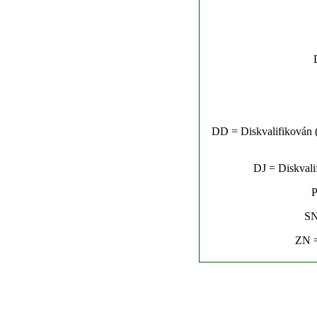
DD = Diskvalifikován (n
DJ = Diskvalif
P
SN
ZN =