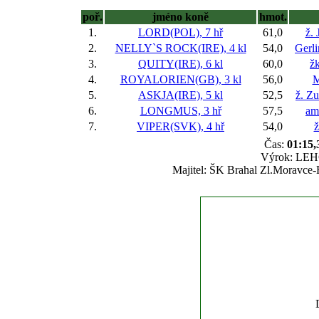
poř.
jméno koně
hmot.
1.
LORD(POL), 7 hř
61,0
ž. 
2.
NELLY`S ROCK(IRE), 4 kl
54,0
Gerli
3.
QUITY(IRE), 6 kl
60,0
ž
4.
ROYALORIEN(GB), 3 kl
56,0
M
5.
ASKJA(IRE), 5 kl
52,5
ž. Z
6.
LONGMUS, 3 hř
57,5
am
7.
VIPER(SVK), 4 hř
54,0
ž
Čas:
01:15,
Výrok: LEHC
Majitel: ŠK Brahal Zl.Moravce-