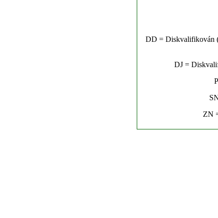
DD = Diskvalifikován (n
DJ = Diskvalif
P
SN
ZN =