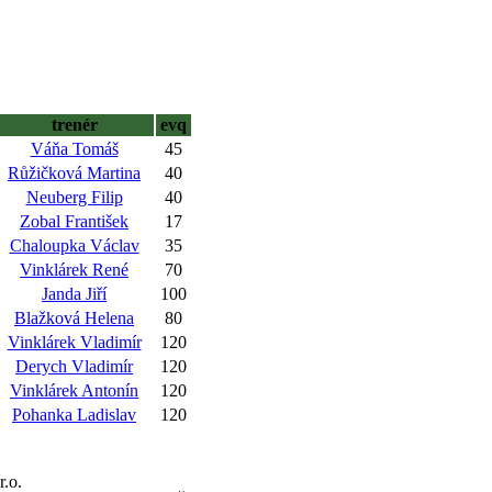
trenér
evq
Váňa Tomáš
45
Růžičková Martina
40
Neuberg Filip
40
Zobal František
17
Chaloupka Václav
35
Vinklárek René
70
Janda Jiří
100
Blažková Helena
80
Vinklárek Vladimír
120
Derych Vladimír
120
Vinklárek Antonín
120
Pohanka Ladislav
120
r.o.