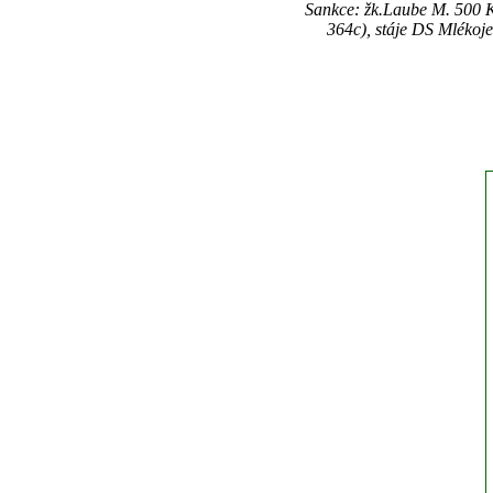
Sankce: žk.Laube M. 500 K
364c), stáje DS Mlékoj