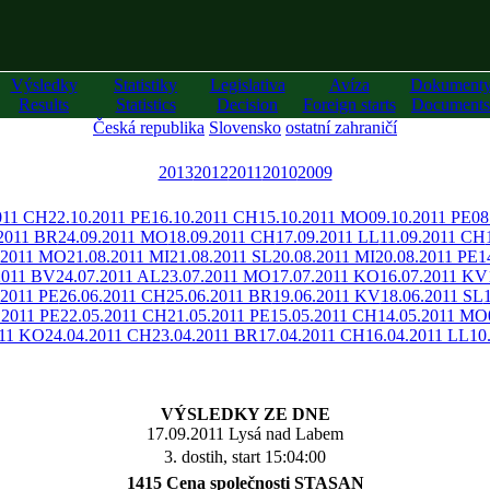
Výsledky
Statistiky
Legislativa
Avíza
Dokument
Results
Statistics
Decision
Foreign starts
Documents
Česká republika
Slovensko
ostatní zahraničí
2013
2012
2011
2010
2009
011 CH
22.10.2011 PE
16.10.2011 CH
15.10.2011 MO
09.10.2011 PE
08
.2011 BR
24.09.2011 MO
18.09.2011 CH
17.09.2011 LL
11.09.2011 CH
.2011 MO
21.08.2011 MI
21.08.2011 SL
20.08.2011 MI
20.08.2011 PE
1
2011 BV
24.07.2011 AL
23.07.2011 MO
17.07.2011 KO
16.07.2011 KV
.2011 PE
26.06.2011 CH
25.06.2011 BR
19.06.2011 KV
18.06.2011 SL
.2011 PE
22.05.2011 CH
21.05.2011 PE
15.05.2011 CH
14.05.2011 MO
011 KO
24.04.2011 CH
23.04.2011 BR
17.04.2011 CH
16.04.2011 LL
10
VÝSLEDKY ZE DNE
17.09.2011 Lysá nad Labem
3. dostih, start 15:04:00
1415 Cena společnosti STASAN