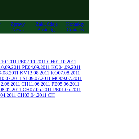
y
Zprávy
Zákl. údaje
Kontakty
News
Basic fig.
Contacts
.10.2011 PE
02.10.2011 CH
01.10.2011
10.09.2011 PE
04.09.2011 KO
04.09.2011
4.08.2011 KV
13.08.2011 KO
07.08.2011
10.07.2011 SL
09.07.2011 MO
09.07.2011
12.06.2011 CH
11.06.2011 PE
05.06.2011
08.05.2011 CH
07.05.2011 PE
01.05.2011
.04.2011 CH
03.04.2011 CH