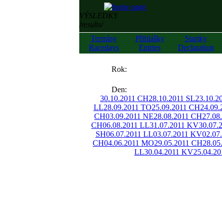
VÝSLEDKY
/results/
Termíny
Přihlášky
Startky
Racedays
Entries
Declaration
««
Rok:
»»
Den:
30.10.2011 CH
28.10.2011 SL
23.10.2
LL
28.09.2011 TO
25.09.2011 CH
24.09
CH
03.09.2011 NE
28.08.2011 CH
27.08
CH
06.08.2011 LL
31.07.2011 KV
30.07.
SH
06.07.2011 LL
03.07.2011 KV
02.07
CH
04.06.2011 MO
29.05.2011 CH
28.05
LL
30.04.2011 KV
25.04.2