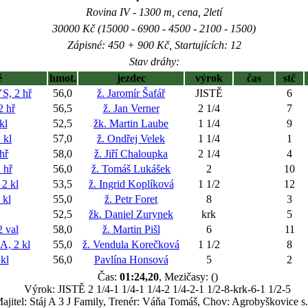
Rovina IV - 1300 m, cena, 2letí
30000 Kč (15000 - 6900 - 4500 - 2100 - 1500)
Zápisné: 450 + 900 Kč, Startujících: 12
Stav dráhy:
ě
hmot.
jezdec
výrok
čas
stč
, 2 hř
56,0
ž. Jaromír Šafář
JISTĚ
6
 hř
56,5
ž. Jan Verner
2 1/4
7
kl
52,5
žk. Martin Laube
1 1/4
9
 kl
57,0
ž. Ondřej Velek
1 1/4
1
hř
58,0
ž. Jiří Chaloupka
2 1/4
4
 hř
56,0
ž. Tomáš Lukášek
2
10
2 kl
53,5
ž. Ingrid Koplíková
1 1/2
12
kl
55,0
ž. Petr Foret
8
3
52,5
žk. Daniel Zurynek
krk
5
 val
58,0
ž. Martin Pišl
6
11
 2 kl
55,0
ž. Vendula Korečková
1 1/2
8
kl
56,0
Pavlína Honsová
5
2
Čas:
01:24,20
, Mezičasy: ()
Výrok: JISTĚ 2 1/4-1 1/4-1 1/4-2 1/4-2-1 1/2-8-krk-6-1 1/2-5
ajitel: Stáj A 3 J Family, Trenér: Váňa Tomáš, Chov: Agrobyškovice s.