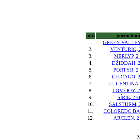
poř.
jméno kon
1.
GREEN VALLEYS
2.
VENTURIO, 2
3.
MERLYP, 2 
4.
DŽIDDAH, 2
5.
PORTYR, 2 
6.
CHICAGO, 2
7.
LUCENTINA, 
8.
LOVEJOY, 2 
9.
SÍRIE, 2 kl
10.
SALSTURM, 2
11.
COLOREDO BAA,
12.
ARCLEN, 2 
M