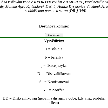
č za křižování koně č.4 PORTYR koněm č.9 MERLYP, které nemělo vli
edy, Monika Agro P.,Vinklárek-Dešná, Hanka Kyselovice-Vinklárek A. a
neohlášenou pomoc u startu (DŘ § 348)
Dostihová komise:
Vysvětlivky:
s
= stínidla
b
= beránky
j
= fixace jazyka
D = Diskvalifikován
S = Neodstartoval
Z = Zadržen
DD = Diskvalifikován (nebyl na distanci v době, kdy vítěz probíhal
cílem)