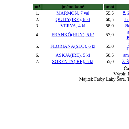
poř.
jméno koně
hmot.
1.
MARMON, 7 val
55,5
ž.
2.
QUITY(IRE), 6 kl
60,5
Lu
3.
VERYA, 4 kl
58,0
žk
4.
FRANKÓ(HUN), 5 hř
57,0
K
5.
FLORIANA(SLO), 6 kl
55,0
6.
ASKJA(IRE), 5 kl
50,5
am
7.
SORENTA(IRE), 5 kl
55,0
ž. 
Ča
Výrok: J
Majitel: Farby Laky Šara, 