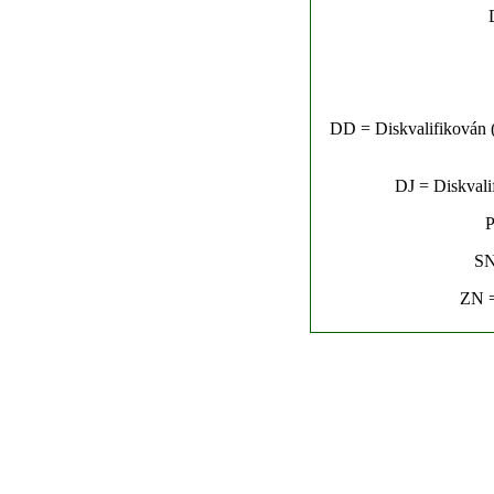
DD = Diskvalifikován (n
DJ = Diskvalif
P
SN
ZN =