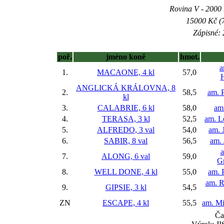
Rovina V - 2000 m
15000 Kč (7
Zápisné: 
poř.
jméno koně
hmot.
a
1.
MACAONE, 4 kl
57,0
ANGLICKÁ KRÁLOVNA, 8
2.
58,5
am. P
kl
3.
CALABRIE, 6 kl
58,0
am
4.
TERASA, 3 kl
52,5
am. L
5.
ALFREDO, 3 val
54,0
am. 
6.
SABIR, 8 val
56,5
am. 
7.
ALONG, 6 val
59,0
Gr
8.
WELL DONE, 4 kl
55,0
am. 
am. R
9.
GIPSIE, 3 kl
54,5
ZN
ESCAPE, 4 kl
55,5
am. Mi
Ča