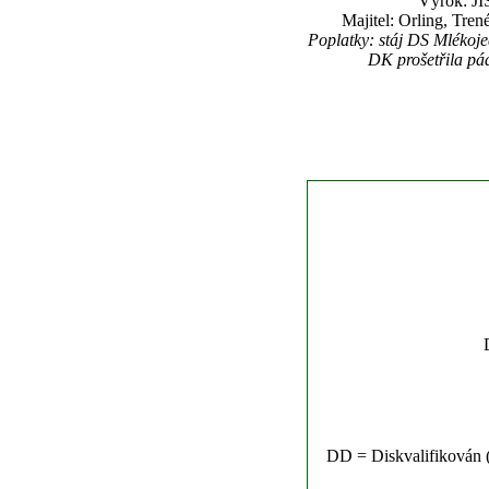
Výrok: JI
Majitel: Orling, Tre
Poplatky: stáj DS Mlékoj
DK prošetřila pád
DD = Diskvalifikován (n