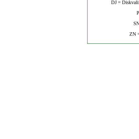
DJ = Diskvalif
P
SN
ZN =