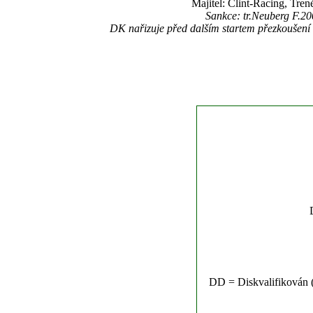
Majitel: Clint-Racing, Tre
Sankce: tr.Neuberg F.20
DK nařizuje před dalším startem přezkoušen
DD = Diskvalifikován (n