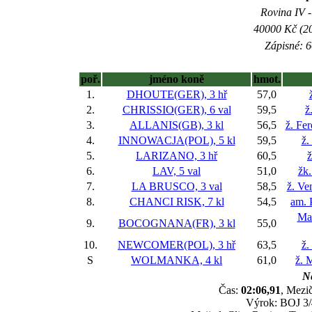
Rovina IV -
40000 Kč (20
Zápisné: 6
poř.
jméno koně
hmot.
1.
DHOUTE(GER), 3 hř
57,0
2.
CHRISSIO(GER), 6 val
59,5
ž
3.
ALLANIS(GB), 3 kl
56,5
ž. Fe
4.
INNOWACJA(POL), 5 kl
59,5
ž.
5.
LARIZANO, 3 hř
60,5
ž
6.
LAV, 5 val
51,0
žk.
7.
LA BRUSCO, 3 val
58,5
ž. Ve
8.
CHANCI RISK, 7 kl
54,5
am. 
Ma
9.
BOCOGNANA(FR), 3 kl
55,0
10.
NEWCOMER(POL), 3 hř
63,5
ž.
S
WOLMANKA, 4 kl
61,0
ž. 
Ne
Čas:
02:06,91
, Mezič
Výrok: BOJ 3/4