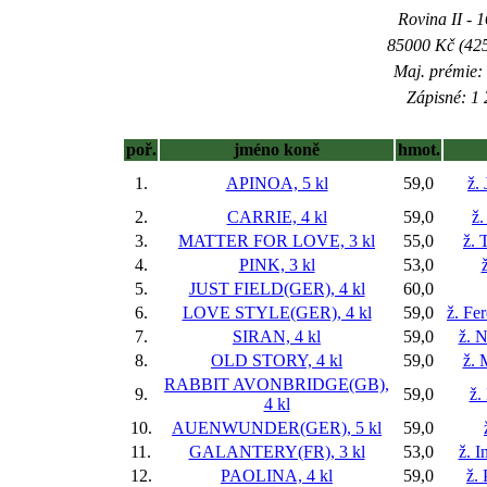
Rovina II - 1
85000 Kč (425
Maj. prémie:
Zápisné: 1 
poř.
jméno koně
hmot.
1.
APINOA, 5 kl
59,0
ž.
2.
CARRIE, 4 kl
59,0
ž.
3.
MATTER FOR LOVE, 3 kl
55,0
ž. 
4.
PINK, 3 kl
53,0
5.
JUST FIELD(GER), 4 kl
60,0
6.
LOVE STYLE(GER), 4 kl
59,0
ž. Fe
7.
SIRAN, 4 kl
59,0
ž. N
8.
OLD STORY, 4 kl
59,0
ž. 
RABBIT AVONBRIDGE(GB),
9.
59,0
ž.
4 kl
10.
AUENWUNDER(GER), 5 kl
59,0
11.
GALANTERY(FR), 3 kl
53,0
ž. I
12.
PAOLINA, 4 kl
59,0
ž.