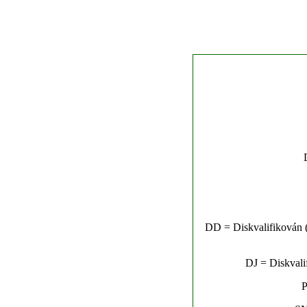
DD = Diskvalifikován (n
DJ = Diskvalif
P