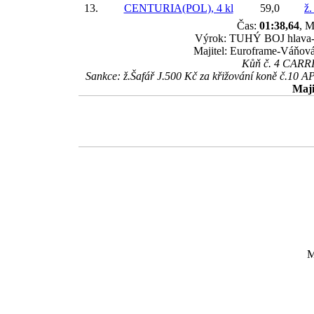
13.
CENTURIA(POL), 4 kl
59,0
ž.
Čas:
01:38,64
, M
Výrok: TUHÝ BOJ hlava-kr
Majitel: Euroframe-Váňová
Kůň č. 4 CARRIE
Sankce: ž.Šafář J.500 Kč za křižování koně č.10 AP
Maji
M