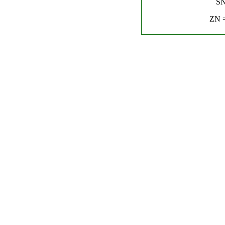
SN
ZN =