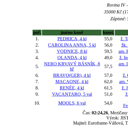
Rovina IV -
35000 Kč (17
Zápisné: 
poř.
jméno koně
hmot.
1.
PEDRICA, 4 kl
55,0
ž. 
2.
CAROLINA ANNA, 5 kl
56,0
žk.
3.
VODNICE, 8 kl
59,5
am. P
4.
OLANDA, 4 kl
49,0
ž. I
NERO KRVAVÝ BÁSNÍK, 8
am. 
5.
57,5
hř
6.
BRAVO(GER), 4 kl
57,0
ž.
7.
MACAONE, 4 kl
62,0
am. 
8.
RENÉE, 4 kl
61,5
ž. 
9.
VACANTARO, 5 val
51,0
ž
10.
MOOLS, 6 val
54,0
Fe
Čas:
02:24,26
, Mezičasy:
Výrok: JIST
Majitel: Euroframe-Váňová, T