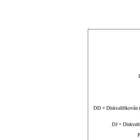
DD = Diskvalifikován (n
DJ = Diskvalif
P