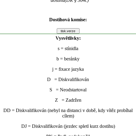
dostihu(DŘ § 364c)
Dostihová komise:
Vysvětlivky:
s
= stínidla
b
= beránky
j
= fixace jazyka
D = Diskvalifikován
S = Neodstartoval
Z = Zadržen
DD = Diskvalifikován (nebyl na distanci v době, kdy vítěz probíhal
cílem)
DJ = Diskvalifikován (jezdec spletl kurz dostihu)