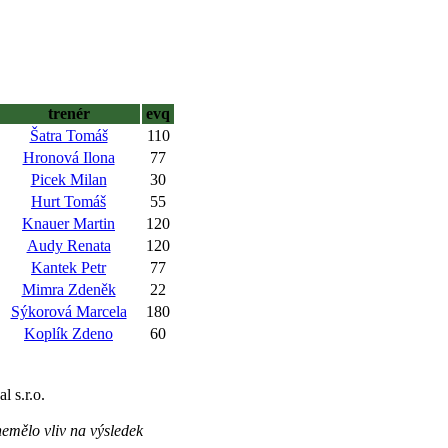
trenér
evq
Šatra Tomáš
110
Hronová Ilona
77
Picek Milan
30
Hurt Tomáš
55
Knauer Martin
120
Audy Renata
120
Kantek Petr
77
Mimra Zdeněk
22
Sýkorová Marcela
180
Koplík Zdeno
60
 s.r.o.
nemělo vliv na výsledek