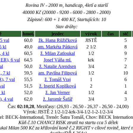
Rovina IV - 2000 m, handicap, 4letí a starší
40000 Kč (20000 - 9200 - 6000 - 2800 - 2000)
Zápisné: 600 + 1 400 Kč, Startujících: 10
Stav dráhy:
ě
hmot.
jezdec
výrok
čas
stč
5 val
60,0
žk. Hana Růžičková
JISTĚ
5
5 kl
49,0
am. Markéta Pátková
2 1/2
8
4 kl
60,5
ž. Milan Zatloukal
1/2
9
), 6 val
64,5
Josef Váňa ml.
krk
7
al
50,0
ž. Natalie Arendsen
3/4
2
 7 kl
59,5
am. Pavlína Filipová
1/2
10
 7 val
55,5
ž. Tomáš Vraj
1
6
val
51,5
ž. Ingrid Koplíková
2
1
 kl
52,0
ž. Jan Verner
1/2
4
 4 val
62,0
ž. Jaromír Šafář
3/4
3
Čas:
02:10,28
, Mezičasy: (26,93 - 26,50 - 26,37 - 26,50 - 24,00)
Výrok: JISTĚ 2 1/2-1/2-krk-3/4-1/2-1-2-1/2-3/4
el: BECK-International, Trenér: Šatra Tomáš, Chov: BECK International
Kůň č.10 CHANCI RISK ztratil na startu cca 5 délek
ukal Milan 500 Kč za křižování koně č.2 RIGHT v cílové rovině, které 