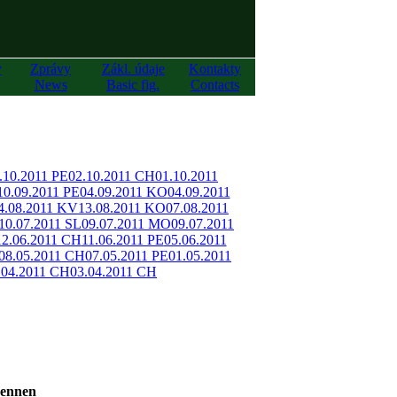
y
Zprávy
Zákl. údaje
Kontakty
News
Basic fig.
Contacts
.10.2011 PE
02.10.2011 CH
01.10.2011
10.09.2011 PE
04.09.2011 KO
04.09.2011
4.08.2011 KV
13.08.2011 KO
07.08.2011
10.07.2011 SL
09.07.2011 MO
09.07.2011
12.06.2011 CH
11.06.2011 PE
05.06.2011
08.05.2011 CH
07.05.2011 PE
01.05.2011
.04.2011 CH
03.04.2011 CH
ennen