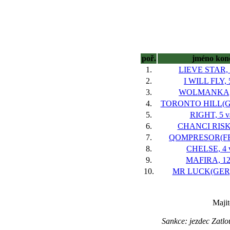
poř.
jméno kon
1.
LIEVE STAR, 
2.
I WILL FLY, 
3.
WOLMANKA, 
4.
TORONTO HILL(GER
5.
RIGHT, 5 v
6.
CHANCI RISK,
7.
QOMPRESOR(FR),
8.
CHELSE, 4 
9.
MAFIRA, 12
10.
MR LUCK(GER),
Majit
Sankce: jezdec Zatlo