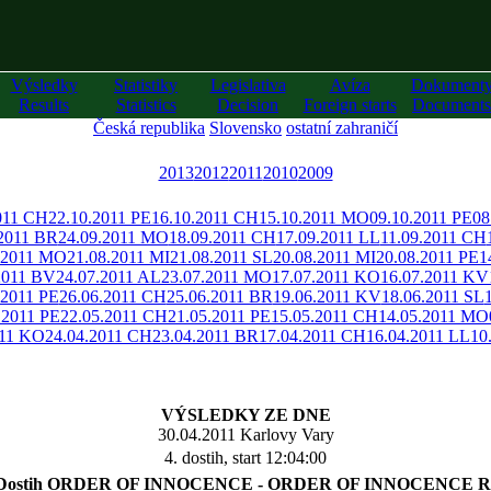
Výsledky
Statistiky
Legislativa
Avíza
Dokument
Results
Statistics
Decision
Foreign starts
Documents
Česká republika
Slovensko
ostatní zahraničí
2013
2012
2011
2010
2009
011 CH
22.10.2011 PE
16.10.2011 CH
15.10.2011 MO
09.10.2011 PE
08
.2011 BR
24.09.2011 MO
18.09.2011 CH
17.09.2011 LL
11.09.2011 CH
.2011 MO
21.08.2011 MI
21.08.2011 SL
20.08.2011 MI
20.08.2011 PE
1
2011 BV
24.07.2011 AL
23.07.2011 MO
17.07.2011 KO
16.07.2011 KV
.2011 PE
26.06.2011 CH
25.06.2011 BR
19.06.2011 KV
18.06.2011 SL
.2011 PE
22.05.2011 CH
21.05.2011 PE
15.05.2011 CH
14.05.2011 MO
011 KO
24.04.2011 CH
23.04.2011 BR
17.04.2011 CH
16.04.2011 LL
10
VÝSLEDKY ZE DNE
30.04.2011 Karlovy Vary
4. dostih, start 12:04:00
 Dostih ORDER OF INNOCENCE - ORDER OF INNOCENCE R