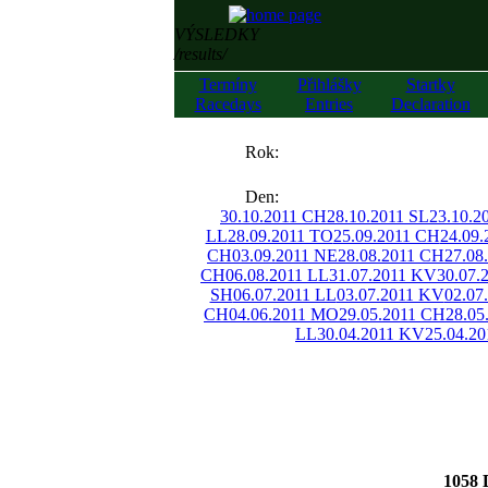
VÝSLEDKY
/results/
Termíny
Přihlášky
Startky
Racedays
Entries
Declaration
««
Rok:
»»
Den:
30.10.2011 CH
28.10.2011 SL
23.10.2
LL
28.09.2011 TO
25.09.2011 CH
24.09
CH
03.09.2011 NE
28.08.2011 CH
27.08
CH
06.08.2011 LL
31.07.2011 KV
30.07.
SH
06.07.2011 LL
03.07.2011 KV
02.07
CH
04.06.2011 MO
29.05.2011 CH
28.05
LL
30.04.2011 KV
25.04.2
1058