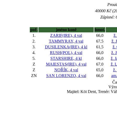
Prout
40000 Kč (20
Zápisné: 6
poř.
jméno koně
hmot.
1.
ZARIF(IRE), 4 val
66,0
ž.
2.
TAMMYRAY, 4 val
67,5
ž. 
3.
DUSILENKA(IRE), 4 kl
61,5
ž.
4.
RUSH(POL), 4 val
66,0
ž. 
5.
STARSHIRE, 4 kl
66,0
ž. 
Z
MAIESTAS(IRE), 4 val
67,0
ž. 
Z
NOŘÍK, 4 val
65,0
ž.
ZN
SAN LORENZO, 4 val
66,0
am.
Ča
Výro
Majitel: Köi Dent, Trenér: Vá