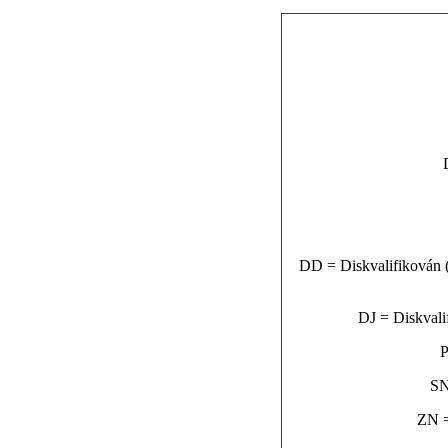
DD = Diskvalifikován (n
DJ = Diskvalif
P
SN
ZN =