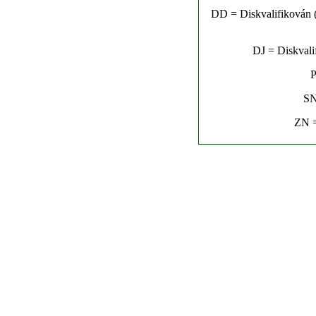
DD = Diskvalifikován (n
DJ = Diskvalif
P
SN
ZN =