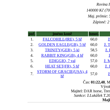
Rovina I 
140000 Kč (700
Maj. prémie: 
Zápisné: 2 
poř.
jméno koně
hmot.
1.
FALCOHILL(IRE), 5 hř
60,0
ž
2.
GOLDEN EAGLE(GB), 5 hř
60,0
ž. 
3.
TRINITY(GER), 5 kl
58,5
ž.
4.
RABBIT KING(GB), 4 hř
60,0
5.
EDIGGIO, 7 val
57,0
ž. 
6.
HEAT SET(FR), 5 hř
60,0
ž. 
STORM OF GRACIE(USA), 4
7.
57,0
ž
hř
Čas:
01:22,48
, M
Výrok
Majitel: DAR horse, Tren
Sankce: ž.Lukášek T.20
Maji