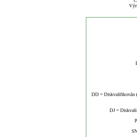
Č
Výr
DD = Diskvalifikován (n
DJ = Diskvalif
P
SN