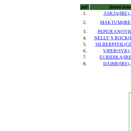
poř.
jméno kon
1.
ASKJA(IRE), 
2.
MAKTUM(IRE),
3.
PEPEJEAN(SVK),
4.
NELLY`S ROCK(IR
5.
SILBERPFEIL(GER
6.
VIPER(SVK), 
7.
EURIDIKA(IRE)
8.
DAIME(IRE), 