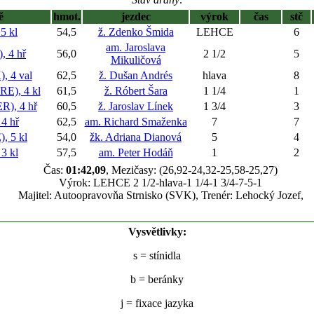
ě
hmot.
jezdec
výrok
čas
stč
5 kl
54,5
ž. Zdenko Šmida
LEHCE
6
am. Jaroslava
 4 hř
56,0
2 1/2
5
Mikuličová
 4 val
62,5
ž. Dušan Andrés
hlava
8
E), 4 kl
61,5
ž. Róbert Šara
1 1/4
1
), 4 hř
60,5
ž. Jaroslav Línek
1 3/4
3
4 hř
62,5
am. Richard Smaženka
7
7
, 5 kl
54,0
žk. Adriana Dianová
5
4
3 kl
57,5
am. Peter Hodáň
1
2
Čas:
01:42,09
, Mezičasy: (26,92-24,32-25,58-25,27)
Výrok: LEHCE 2 1/2-hlava-1 1/4-1 3/4-7-5-1
Majitel: Autoopravovňa Strnisko (SVK), Trenér: Lehocký Jozef,
Vysvětlivky:
s
= stínidla
b
= beránky
j
= fixace jazyka