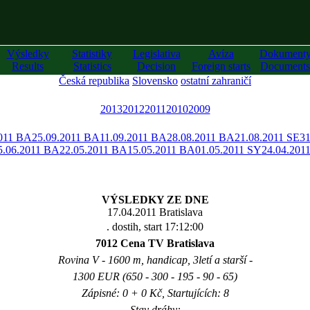
Výsledky
Statistiky
Legislativa
Avíza
Dokument
Results
Statistics
Decision
Foreign starts
Documents
Česká republika
Slovensko
ostatní zahraničí
2013
2012
2011
2010
2009
2011 BA
25.09.2011 BA
11.09.2011 BA
28.08.2011 BA
21.08.2011 SE
31
5.06.2011 BA
22.05.2011 BA
15.05.2011 BA
01.05.2011 SY
24.04.201
VÝSLEDKY ZE DNE
17.04.2011 Bratislava
. dostih, start 17:12:00
7012 Cena TV Bratislava
Rovina V - 1600 m, handicap, 3letí a starší -
1300 EUR (650 - 300 - 195 - 90 - 65)
Zápisné: 0 + 0 Kč, Startujících: 8
Stav dráhy: