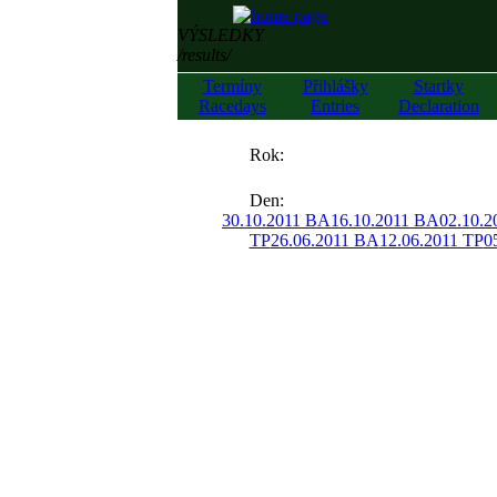
VÝSLEDKY
/results/
Termíny
Přihlášky
Startky
Racedays
Entries
Declaration
««
Rok:
»»
Den:
30.10.2011 BA
16.10.2011 BA
02.10.
TP
26.06.2011 BA
12.06.2011 TP
0