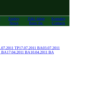
y
Zprávy
Zákl. údaje
Kontakty
News
Basic fig.
Contacts
.07.2011 TP
17.07.2011 BA
03.07.2011
1 BA
17.04.2011 BA
10.04.2011 BA