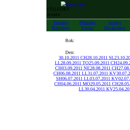
VÝSLEDKY
/results/
Termíny
Přihlášky
Startky
Racedays
Entries
Declaration
««
Rok:
»»
Den:
30.10.2011 CH
28.10.2011 SL
23.10.2
LL
28.09.2011 TO
25.09.2011 CH
24.09
CH
03.09.2011 NE
28.08.2011 CH
27.08
CH
06.08.2011 LL
31.07.2011 KV
30.07.
SH
06.07.2011 LL
03.07.2011 KV
02.07
CH
04.06.2011 MO
29.05.2011 CH
28.05
LL
30.04.2011 KV
25.04.2