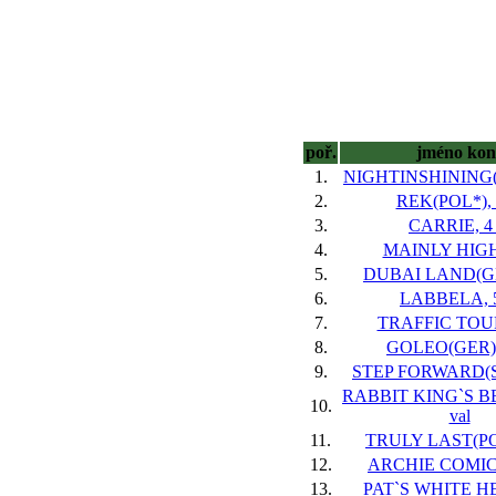
poř.
jméno kon
1.
NIGHTINSHINING(IR
2.
REK(POL*), 
3.
CARRIE, 4 
4.
MAINLY HIGH,
5.
DUBAI LAND(GB)
6.
LABBELA, 5
7.
TRAFFIC TOUR
8.
GOLEO(GER), 
9.
STEP FORWARD(SL
RABBIT KING`S BE
10.
val
11.
TRULY LAST(POL
12.
ARCHIE COMICS
13.
PAT`S WHITE HEA