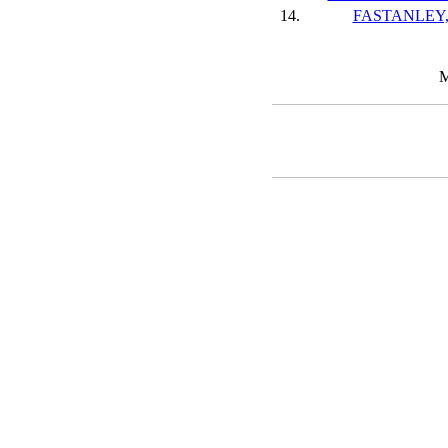
14.
FASTANLEY, 
M