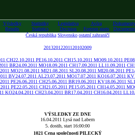
Výsledky
Statistiky
Legislativa
Avíza
Dokument
Results
Statistics
Decision
Foreign starts
Documents
Česká republika
Slovensko
ostatní zahraničí
2013
2012
2011
2010
2009
011 CH
22.10.2011 PE
16.10.2011 CH
15.10.2011 MO
09.10.2011 PE
08
.2011 BR
24.09.2011 MO
18.09.2011 CH
17.09.2011 LL
11.09.2011 CH
.2011 MO
21.08.2011 MI
21.08.2011 SL
20.08.2011 MI
20.08.2011 PE
1
2011 BV
24.07.2011 AL
23.07.2011 MO
17.07.2011 KO
16.07.2011 KV
.2011 PE
26.06.2011 CH
25.06.2011 BR
19.06.2011 KV
18.06.2011 SL
.2011 PE
22.05.2011 CH
21.05.2011 PE
15.05.2011 CH
14.05.2011 MO
011 KO
24.04.2011 CH
23.04.2011 BR
17.04.2011 CH
16.04.2011 LL
10
VÝSLEDKY ZE DNE
16.04.2011 Lysá nad Labem
5. dostih, start 16:00:00
1021 Cena společnosti PILECKÝ