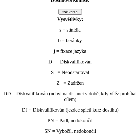
Dostihová komise:
Vysvětlivky:
s
= stínidla
b
= beránky
j
= fixace jazyka
D = Diskvalifikován
S = Neodstartoval
Z = Zadržen
DD = Diskvalifikován (nebyl na distanci v době, kdy vítěz probíhal
cílem)
DJ = Diskvalifikován (jezdec spletl kurz dostihu)
PN = Padl, nedokončil
SN = Vybočil, nedokončil