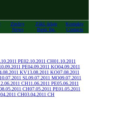
y
Zprávy
Zákl. údaje
Kontakty
News
Basic fig.
Contacts
.10.2011 PE
02.10.2011 CH
01.10.2011
10.09.2011 PE
04.09.2011 KO
04.09.2011
4.08.2011 KV
13.08.2011 KO
07.08.2011
10.07.2011 SL
09.07.2011 MO
09.07.2011
12.06.2011 CH
11.06.2011 PE
05.06.2011
08.05.2011 CH
07.05.2011 PE
01.05.2011
.04.2011 CH
03.04.2011 CH