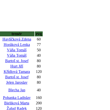
trenér
evq
Havlíčková Zdena
60
Horáková Lenka
77
Váňa Tomáš
50
Váňa Tomáš
40
Bartoš st. Josef
80
Hurt Jiří
80
Křídlová Tamara
120
Bartoš st. Josef
80
Jelen Jaroslav
80
Blecha Jan
40
Pohanka Ladislav
160
Bieliková Marta
200
Žalud Radek
120