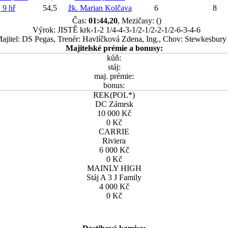
9 hř
54,5
žk. Marian Kolčava
6
8
Čas:
01:44,20
, Mezičasy: ()
Výrok: JISTĚ krk-1-2 1/4-4-3-1/2-1/2-2-1/2-6-3-4-6
ajitel: DS Pegas, Trenér: Havlíčková Zdena, Ing., Chov: Stewkesbury
Majitelské prémie a bonusy:
kůň:
stáj:
maj. prémie:
bonus:
REK(POL*)
DC Zámrsk
10 000 Kč
0 Kč
CARRIE
Riviera
6 000 Kč
0 Kč
MAINLY HIGH
Stáj A 3 J Family
4 000 Kč
0 Kč