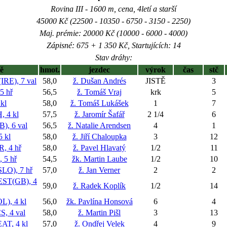
Rovina III - 1600 m, cena, 4letí a starší
45000 Kč (22500 - 10350 - 6750 - 3150 - 2250)
Maj. prémie: 20000 Kč (10000 - 6000 - 4000)
Zápisné: 675 + 1 350 Kč, Startujících: 14
Stav dráhy:
ě
hmot.
jezdec
výrok
čas
stč
E), 7 val
58,0
ž. Dušan Andrés
JISTĚ
3
5 hř
56,5
ž. Tomáš Vraj
krk
5
kl
58,0
ž. Tomáš Lukášek
1
7
 4 kl
57,5
ž. Jaromír Šafář
2 1/4
6
, 6 val
56,5
ž. Natalie Arendsen
4
1
 kl
58,0
ž. Jiří Chaloupka
3
12
, 4 hř
58,0
ž. Pavel Hlavatý
1/2
11
5 hř
54,5
žk. Martin Laube
1/2
10
O), 7 hř
57,0
ž. Jan Verner
2
2
ST(GB), 4
59,0
ž. Radek Koplík
1/2
14
), 4 kl
56,0
žk. Pavlína Honsová
6
4
, 4 val
58,0
ž. Martin Pišl
3
13
T, 4 kl
57,0
ž. Ondřej Velek
4
9