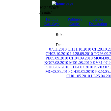
VÝSLEDKY
/results/
Termíny
Přihlášky
Startky
Racedays
Entries
Declaration
««
Rok:
»»
Den:
07.11.2010 CH
31.10.2010 CH
28.10.2
CH
02.10.2010 LL
28.09.2010 TO
26.09.
PE
05.09.2010 CH
04.09.2010 MO
04.09
KO
07.08.2010 MI
01.08.2010 KV
31.07.
SH
06.07.2010 LL
04.07.2010 KV
03.07.
MO
30.05.2010 CH
29.05.2010 PE
23.05
CH
01.05.2010 LL
25.04.20