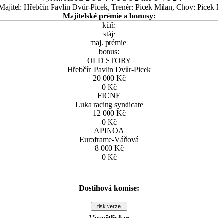
Majitel: Hřebčín Pavlin Dvůr-Picek, Trenér: Picek Milan, Chov: Picek
Majitelské prémie a bonusy:
kůň:
stáj:
maj. prémie:
bonus:
OLD STORY
Hřebčín Pavlin Dvůr-Picek
20 000 Kč
0 Kč
FIONE
Luka racing syndicate
12 000 Kč
0 Kč
APINOA
Euroframe-Váňová
8 000 Kč
0 Kč
Dostihová komise:
Vysvětlivky: