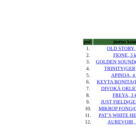
poř.
jméno kon
1.
OLD STORY, 
2.
FIONE, 3 k
3.
GOLDEN SOUND(GB
4.
TRINITY(GER),
5.
APINOA, 4 
6.
KEYTA BONITA(IR
7.
DIVOKÁ ORLICE
8.
FREYA, 3 k
9.
JUST FIELD(GER)
10.
MIKROP FONG(GB
11.
PAT`S WHITE HEA
12.
AUREVOIR, 4