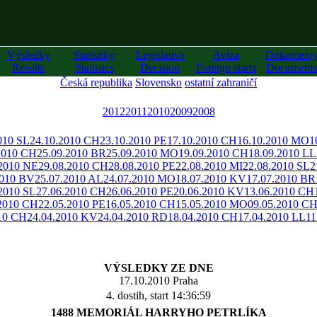
Výsledky
Statistiky
Legislativa
Avíza
Dokument
Results
Statistics
Decision
Foreign starts
Documents
Česká republika
Slovensko
ostatní zahraničí
2012
2011
2010
2009
2008
010 SL
24.10.2010 CH
23.10.2010 PE
17.10.2010 CH
16.10.2010 MO
1
2010 CH
25.09.2010 BR
25.09.2010 MO
19.09.2010 CH
18.09.2010 LL
.2010 NE
29.08.2010 CH
28.08.2010 PE
22.08.2010 MI
22.08.2010 SL
2
2010 BV
25.07.2010 AL
24.07.2010 MO
18.07.2010 KV
17.07.2010 BR
2010 SL
27.06.2010 CH
26.06.2010 PE
20.06.2010 KV
13.06.2010 CH
.2010 CH
22.05.2010 PE
16.05.2010 CH
15.05.2010 MO
09.05.2010 C
10 CH
24.04.2010 KV
24.04.2010 RD
18.04.2010 CH
17.04.2010 LL
11
VÝSLEDKY ZE DNE
17.10.2010 Praha
4. dostih, start 14:36:59
1488 MEMORIÁL HARRYHO PETRLÍKA