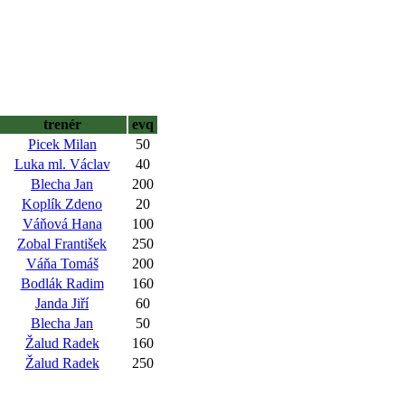
trenér
evq
Picek Milan
50
Luka ml. Václav
40
Blecha Jan
200
Koplík Zdeno
20
Váňová Hana
100
Zobal František
250
Váňa Tomáš
200
Bodlák Radim
160
Janda Jiří
60
Blecha Jan
50
Žalud Radek
160
Žalud Radek
250