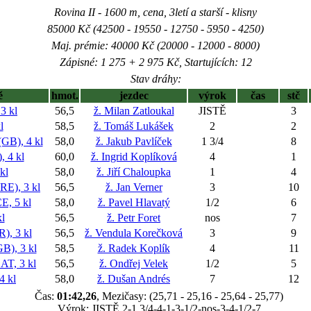
Rovina II - 1600 m, cena, 3letí a starší - klisny
85000 Kč (42500 - 19550 - 12750 - 5950 - 4250)
Maj. prémie: 40000 Kč (20000 - 12000 - 8000)
Zápisné: 1 275 + 2 975 Kč, Startujících: 12
Stav dráhy:
ě
hmot.
jezdec
výrok
čas
stč
3 kl
56,5
ž. Milan Zatloukal
JISTĚ
3
l
58,5
ž. Tomáš Lukášek
2
2
), 4 kl
58,0
ž. Jakub Pavlíček
1 3/4
8
 4 kl
60,0
ž. Ingrid Koplíková
4
1
kl
58,0
ž. Jiří Chaloupka
1
4
E), 3 kl
56,5
ž. Jan Verner
3
10
, 5 kl
58,0
ž. Pavel Hlavatý
1/2
6
l
56,5
ž. Petr Foret
nos
7
, 3 kl
56,5
ž. Vendula Korečková
3
9
), 3 kl
58,5
ž. Radek Koplík
4
11
T, 3 kl
56,5
ž. Ondřej Velek
1/2
5
 kl
58,0
ž. Dušan Andrés
7
12
Čas:
01:42,26
, Mezičasy: (25,71 - 25,16 - 25,64 - 25,77)
Výrok: JISTĚ 2-1 3/4-4-1-3-1/2-nos-3-4-1/2-7