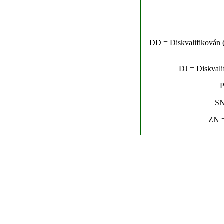
DD = Diskvalifikován (n
DJ = Diskvalif
P
SN
ZN =