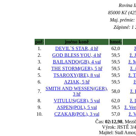
Rovina II
85000 Kč (425
Maj. prémie:
Zápisné: 1 
poř.
jméno koně
hmot.
1.
DEVIL`S STAR, 4 hř
62,0
ž
2.
GOD BLESS YOU, 4 hř
59,5
ž. 
3.
BAILANDO(GB), 4 val
59,5
ž. 
4.
THE STORM(GER), 5 hř
59,5
ž. 
5.
TSAROXY(IRE), 8 val
59,5
ž. 
6.
AZIAK, 5 hř
59,5
ž
SMITH AND WESSEN(GER),
7.
58,0
ž.
3 hř
8.
VITULUS(GER), 5 val
62,0
ž.
9.
ASPEN(POL), 5 val
59,5
ž. Ve
10.
CZAKAR(POL), 3 val
57,0
ž. 
Čas:
02:12,98
, Mezič
Výrok: JISTĚ 3/4-
Majitel: Stall Amor