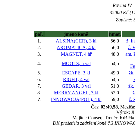
Rovina IV -
35000 Kč (17
Zápisné: 5
poř.
jméno koně
hmot.
1.
ALSINA(GER), 3 kl
56,0
ž. I
2.
AROMATICA, 4 kl
56,0
ž. 
3.
MAGNET, 4 hř
48,0
am. 
4.
MOOLS, 5 val
54,5
Fe
5.
ESCAPE, 3 kl
49,0
žk.
6.
RIGHT, 4 val
54,5
7.
GEDAR, 3 val
51,0
žk.
8.
MERRY ANGEL, 3 kl
52,0
ž
Z
INNOWACJA(POL), 4 kl
59,0
ž.
Čas:
02:49,58
, Meziča
Výrok: JI
Majitel: Conseq, Trenér: Růžič
DK prošetřila zadržení koně č.3 INNOWACJA