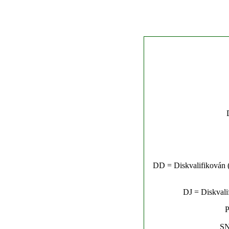
DD = Diskvalifikován (n
DJ = Diskvalif
P
SN