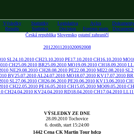
Výsledky
Statistiky
Legislativa
Avíza
Dokument
Results
Statistics
Decision
Foreign starts
Documents
Česká republika
Slovensko
ostatní zahraničí
2012
2011
2010
2009
2008
010 SL
24.10.2010 CH
23.10.2010 PE
17.10.2010 CH
16.10.2010 MO
1
2010 CH
25.09.2010 BR
25.09.2010 MO
19.09.2010 CH
18.09.2010 LL
.2010 NE
29.08.2010 CH
28.08.2010 PE
22.08.2010 MI
22.08.2010 SL
2
2010 BV
25.07.2010 AL
24.07.2010 MO
18.07.2010 KV
17.07.2010 BR
2010 SL
27.06.2010 CH
26.06.2010 PE
20.06.2010 KV
13.06.2010 CH
.2010 CH
22.05.2010 PE
16.05.2010 CH
15.05.2010 MO
09.05.2010 C
10 CH
24.04.2010 KV
24.04.2010 RD
18.04.2010 CH
17.04.2010 LL
11
VÝSLEDKY ZE DNE
28.09.2010 Tochovice
6. dostih, start 15:24:00
1442 Cena CK Martin Tour hdcp