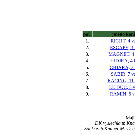
poř.
jméno kon
1.
RIGHT, 4 va
2.
ESCAPE, 3 
3.
MAGNET, 4 
4.
HIDJRA, 4 
5.
CHIARA, 3 
6.
SABIR, 7 va
7.
RACING, 11 
8.
LE DUC, 3 v
9.
RAMÍN, 5 v
Maji
DK vyslechla tr. Kna
Sankce: tr.Knauer M. výs