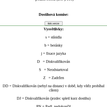
Dostihová komise:
Vysvětlivky:
s
= stínidla
b
= beránky
j
= fixace jazyka
D = Diskvalifikován
S = Neodstartoval
Z = Zadržen
DD = Diskvalifikován (nebyl na distanci v době, kdy vítěz probíhal
cílem)
DJ = Diskvalifikován (jezdec spletl kurz dostihu)
PN = Padl, nedokončil