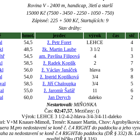
Rovina V - 2400 m, handicap, 3letí a starší
15000 Kč (7500 - 3450 - 2250 - 1050 - 750)
Zápisné: 225 + 500 Kč, Startujících: 9
Stav dráhy:
ě
hmot.
jezdec
výrok
čas
stč
l
54,5
ž. Petr Foret
LEHCE
4
kl
48,5
žk. Martin Laube
3 1/2
1
hř
54,5
am. Pavlína Filipová
4
3
kl
58,5
ž. Radek Koplík
2
7
kl
56,0
ž. Václav Janáček
hlava
9
l
54,0
ž. Ingrid Koplíková
3/4
8
val
58,5
ž. Jiří Chaloupka
3/4
5
al
55,0
ž. Jaromír Šafář
11
6
al
60,0
Jan Derych
daleko
2
Nestartovali:
MIŇONKA
Čas:
02:47,57
, Mezičasy: ()
Výrok: LEHCE 3 1/2-4-2-hlava-3/4-3/4-11-daleko
tel: V+M Knauer-Mimoň, Trenér: Knauer Martin, Chov: Agrobyškovice 
uera M.pro nedostavení se koně č. č.4 RIGHT do paddocku a jeho vysv
traha za nedostavení se koně č.4 RIGHTdo paddocku (DŘ § 332) žk. La
použití bíčíku (DŘ § 316)