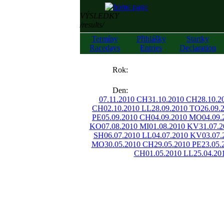
VÝSLEDKY
/results/
Termíny
Přihlášky
Startky
Racedays
Entries
Declaration
««
Rok:
»»
Den:
07.11.2010 CH
31.10.2010 CH
28.10.2
CH
02.10.2010 LL
28.09.2010 TO
26.09.
PE
05.09.2010 CH
04.09.2010 MO
04.09
KO
07.08.2010 MI
01.08.2010 KV
31.07.
SH
06.07.2010 LL
04.07.2010 KV
03.07.
MO
30.05.2010 CH
29.05.2010 PE
23.05
CH
01.05.2010 LL
25.04.20