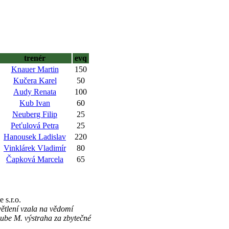
trenér
evq
Knauer Martin
150
Kučera Karel
50
Audy Renata
100
Kub Ivan
60
Neuberg Filip
25
Peťulová Petra
25
Hanousek Ladislav
220
Vinklárek Vladimír
80
Čapková Marcela
65
s.r.o.
ětlení vzala na vědomí
ube M. výstraha za zbytečné