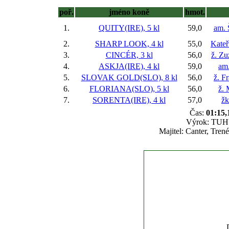
poř.
jméno koně
hmot.
1.
QUITY(IRE), 5 kl
59,0
am. 
2.
SHARP LOOK, 4 kl
55,0
Kateř
3.
CINCÉR, 3 kl
56,0
ž. Z
4.
ASKJA(IRE), 4 kl
59,0
am
5.
SLOVAK GOLD(SLO), 8 kl
56,0
ž. F
6.
FLORIANA(SLO), 5 kl
56,0
ž. 
7.
SORENTA(IRE), 4 kl
57,0
žk
Čas:
01:15,
Výrok: TUHÝ 
Majitel: Canter, Tre