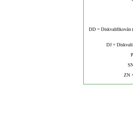
DD = Diskvalifikován (n
DJ = Diskvalif
P
SN
ZN =