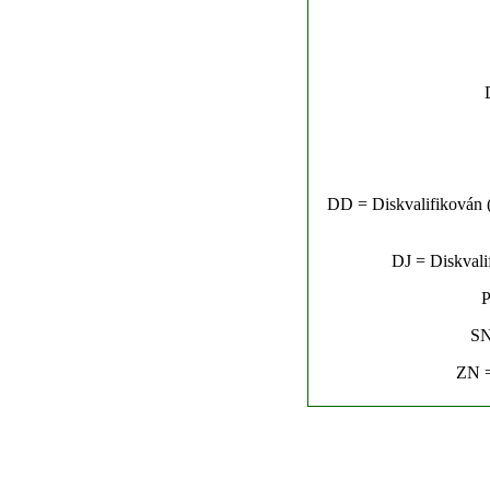
DD = Diskvalifikován (n
DJ = Diskvalif
P
SN
ZN =