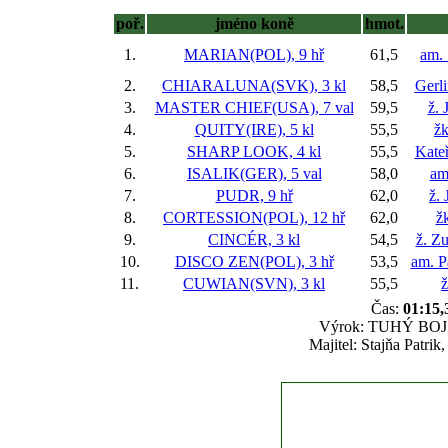
poř.
jméno koně
hmot.
1.
MARIAN(POL), 9 hř
61,5
am. 
2.
CHIARALUNA(SVK), 3 kl
58,5
Gerl
3.
MASTER CHIEF(USA), 7 val
59,5
ž. 
4.
QUITY(IRE), 5 kl
55,5
žk
5.
SHARP LOOK, 4 kl
55,5
Kate
6.
ISALIK(GER), 5 val
58,0
am
7.
PUDR, 9 hř
62,0
ž. 
8.
CORTESSION(POL), 12 hř
62,0
ž
9.
CINCÉR, 3 kl
54,5
ž. Z
10.
DISCO ZEN(POL), 3 hř
53,5
am. P
11.
CUWIAN(SVN), 3 kl
55,5
ž
Čas:
01:15,
Výrok: TUHÝ BOJ kr
Majitel: Stajňa Patri