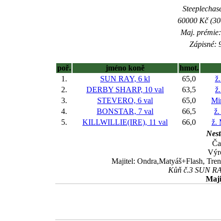
Steeplechase
60000 Kč (300
Maj. prémie:
Zápisné: 9
poř.
jméno koně
hmot.
1.
SUN RAY, 6 kl
65,0
ž.
2.
DERBY SHARP, 10 val
63,5
ž
3.
STEVERO, 6 val
65,0
Mi
4.
BONSTAR, 7 val
66,5
ž.
5.
KILLWILLIE(IRE), 11 val
66,0
ž.
Nest
Ča
Výr
Majitel: Ondra,Matyáš+Flash, Tre
Kůň č.3 SUN RAY
Maji