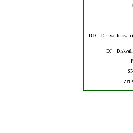
DD = Diskvalifikován (n
DJ = Diskvalif
P
SN
ZN =