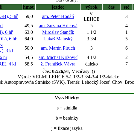
ě
hmot.
jezdec
výrok
čas
stč
V.
), 5 hř
59,0
am. Peter Hodáň
3
LEHCE
kl
49,5
am. Zuzana Hricová
5
4
 6 hř
63,0
Miroslav Stančík
1 1/2
1
), 6 hř
64,0
Lukáš Matuský
3 3/4
5
N
50,0
am. Martin Piruch
3
6
, 3 kl
 hř
54,5
am. Michal Križovič
4 1/2
2
), 4 kl
58,5
ž. František Vávra
daleko
7
Čas:
02:26,91
, Mezičasy: ()
Výrok: VELMI LEHCE 5-1 1/2-3 3/4-3-4 1/2-daleko
el: Autoopravovňa Strnisko (SVK), Trenér: Lehocký Jozef, Chov: Broo
Vysvětlivky:
s
= stínidla
b
= beránky
j
= fixace jazyka