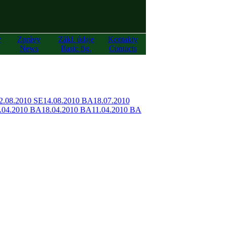
y
Zprávy
Zákl. údaje
Kontakty
News
Basic fig.
Contacts
2.08.2010 SE
14.08.2010 BA
18.07.2010
.04.2010 BA
18.04.2010 BA
11.04.2010 BA