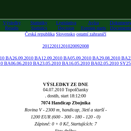
Výsledky
Statistiky
Legislativa
Avíza
Dokument
Results
Statistics
Decision
Foreign starts
Documents
Česká republika
Slovensko
ostatní zahraničí
2012
2011
2010
2009
2008
010 BA
26.09.2010 BA
12.09.2010 BA
05.09.2010 BA
29.08.2010 BA
2
10 BA
06.06.2010 BA
23.05.2010 BA
16.05.2010 BA
02.05.2010 SY
25
VÝSLEDKY ZE DNE
04.07.2010 Topolčianky
. dostih, start 18:12:00
7074 Handicap Zbojníka
Rovina V - 2300 m, handicap, 3letí a starší -
1200 EUR (600 - 300 - 180 - 120 - 0)
Zápisné: 0 + 0 Kč, Startujících: 7
Stav dráhy: