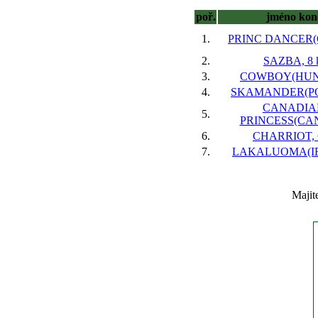
poř.
jméno kon
1.
PRINC DANCER(GB
2.
SAZBA, 8 
3.
COWBOY(HUN),
4.
SKAMANDER(POL
CANADIA
5.
PRINCESS(CAN)
6.
CHARRIOT, 6
7.
LAKALUOMA(IRE
Majit