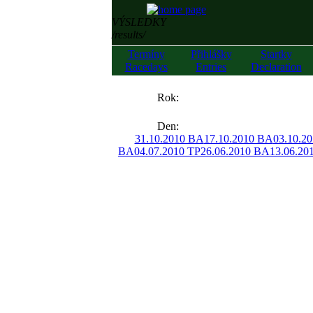
VÝSLEDKY
/results/
Termíny
Přihlášky
Startky
Racedays
Entries
Declaration
««
Rok:
»»
Den:
31.10.2010 BA
17.10.2010 BA
03.10.2
BA
04.07.2010 TP
26.06.2010 BA
13.06.20