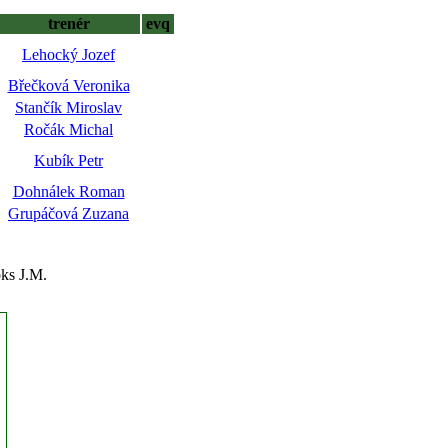
trenér
evq
Lehocký Jozef
Břečková Veronika
Stančík Miroslav
Ročák Michal
Kubík Petr
Dohnálek Roman
Grupáčová Zuzana
ks J.M.