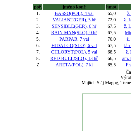
poř.
jméno koně
hmot.
1.
BASSO(POL), 4 val
65,0
ž.
2.
VALIANT(GER), 5 hř
72,0
ž. 
3.
SENSIBLE(GER), 6 hř
67,5
ž. 
4.
RAIN MAN(SLO), 9 hř
67,5
Mir
5.
PARPAR, 7 val
70,0
ž.
6.
HIDALGO(SLO), 6 val
67,5
Ján
7.
CHLORYT(POL), 5 val
68,5
ž.
8.
RED BULL(SLO), 13 hř
66,5
am. 
Z
ARETA(POL), 7 kl
65,5
Fr
Ča
Výrok
Majitel: Stáj Magog, Tren