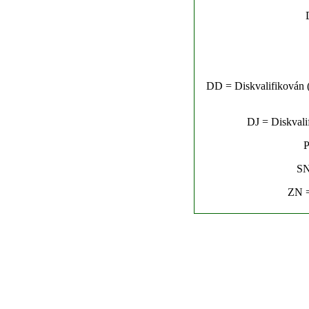
DD = Diskvalifikován (n
DJ = Diskvalif
P
SN
ZN =