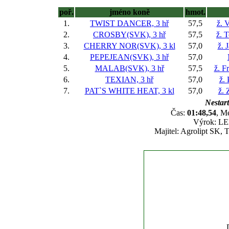
poř.
jméno koně
hmot.
1.
TWIST DANCER, 3 hř
57,5
ž. 
2.
CROSBY(SVK), 3 hř
57,5
ž. 
3.
CHERRY NOR(SVK), 3 kl
57,0
ž. 
4.
PEPEJEAN(SVK), 3 hř
57,0
5.
MALAB(SVK), 3 hř
57,5
ž. F
6.
TEXIAN, 3 hř
57,0
ž. 
7.
PAT`S WHITE HEAT, 3 kl
57,0
ž.
Nestart
Čas:
01:48,54
, M
Výrok: LEH
Majitel: Agrolipt SK, T