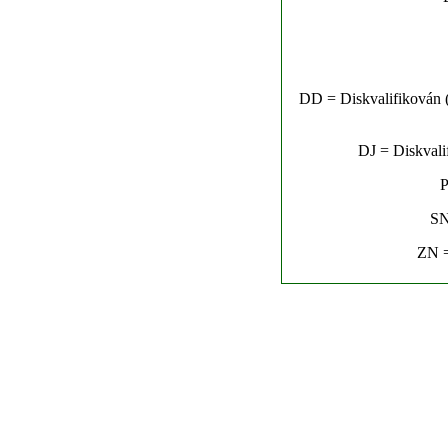
DD = Diskvalifikován (n
DJ = Diskvalif
P
SN
ZN =