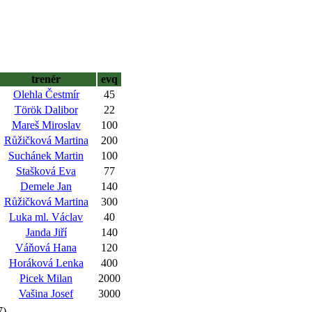
trenér
evq
Olehla Čestmír
45
Török Dalibor
22
Mareš Miroslav
100
Růžičková Martina
200
Suchánek Martin
100
Stašková Eva
77
Demele Jan
140
Růžičková Martina
300
Luka ml. Václav
40
Janda Jiří
140
Váňová Hana
120
Horáková Lenka
400
Picek Milan
2000
Vašina Josef
3000
7)