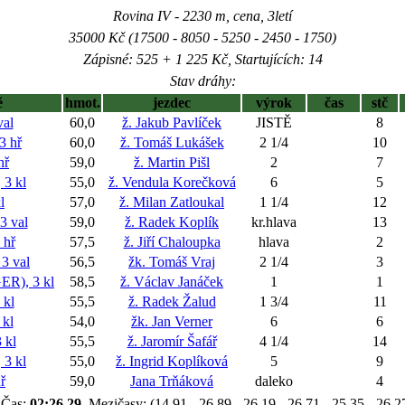
Rovina IV - 2230 m, cena, 3letí
35000 Kč (17500 - 8050 - 5250 - 2450 - 1750)
Zápisné: 525 + 1 225 Kč, Startujících: 14
Stav dráhy:
ě
hmot.
jezdec
výrok
čas
stč
al
60,0
ž. Jakub Pavlíček
JISTĚ
8
 hř
60,0
ž. Tomáš Lukášek
2 1/4
10
hř
59,0
ž. Martin Pišl
2
7
3 kl
55,0
ž. Vendula Korečková
6
5
l
57,0
ž. Milan Zatloukal
1 1/4
12
 val
59,0
ž. Radek Koplík
kr.hlava
13
 hř
57,5
ž. Jiří Chaloupka
hlava
2
3 val
56,5
žk. Tomáš Vraj
2 1/4
3
R), 3 kl
58,5
ž. Václav Janáček
1
1
kl
55,5
ž. Radek Žalud
1 3/4
11
kl
54,0
žk. Jan Verner
6
6
 kl
55,5
ž. Jaromír Šafář
4 1/4
14
3 kl
55,0
ž. Ingrid Koplíková
5
9
ř
59,0
Jana Trňáková
daleko
4
Čas:
02:26,29
, Mezičasy: (14,91 - 26,89 - 26,19 - 26,71 - 25,35 - 26,2