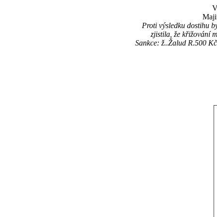
V
Maji
Proti výsledku dostihu 
zjistila, že křižován
Sankce: ž..Žalud R.500 Kč 