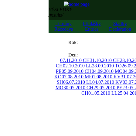
VÝSLEDKY
/results/
Termíny
Přihlášky
Startky
Racedays
Entries
Declaration
««
Rok:
»»
Den:
07.11.2010 CH
31.10.2010 CH
28.10.2
CH
02.10.2010 LL
28.09.2010 TO
26.09.
PE
05.09.2010 CH
04.09.2010 MO
04.09
KO
07.08.2010 MI
01.08.2010 KV
31.07.
SH
06.07.2010 LL
04.07.2010 KV
03.07.
MO
30.05.2010 CH
29.05.2010 PE
23.05
CH
01.05.2010 LL
25.04.20