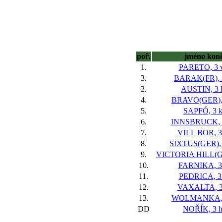
poř.
jméno kon
1.
PARETO, 3 v
3.
BARAK(FR), 3
2.
AUSTIN, 3 
4.
BRAVO(GER), 
5.
SAPFÓ, 3 k
6.
INNSBRUCK, 3
7.
VILL BOR, 3
8.
SIXTUS(GER), 
9.
VICTORIA HILL(GE
10.
FARNIKA, 3 
11.
PEDRICA, 3 
12.
VAXALTA, 3
13.
WOLMANKA, 
DD
NOŘÍK, 3 h