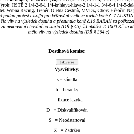
ýrok: JISTĚ 2 1/4-2-6-1 1/4-kr.hlava-hlava-2 1/4-1-1 3/4-6-4 1/4-5-da
tel: Wrbna Racing, Trenér: Olehla Čestmír, MVDr., Chov: Hřebčín Nap
byl podán protest ex-offo pro křižování v cílové rovině koně č. 7 AU
í mělo vliv na výsledek dostihu a přesunula koně č.10 BARAK za poško
za nekorektní chování na startu (DŘ § 45), ž.Lukášek T. 1000 Kč za kři
mělo vliv na výsledek dostihu (DŘ § 364 c)
Dostihová komise:
Vysvětlivky:
s
= stínidla
b
= beránky
j
= fixace jazyka
D = Diskvalifikován
S = Neodstartoval
Z = Zadržen