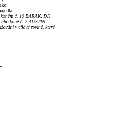
leko
ajedla
STIN koněm č. 10 BARAK. DK
zeného koně č. 7 AUSTIN
žování v cílové rovině, které