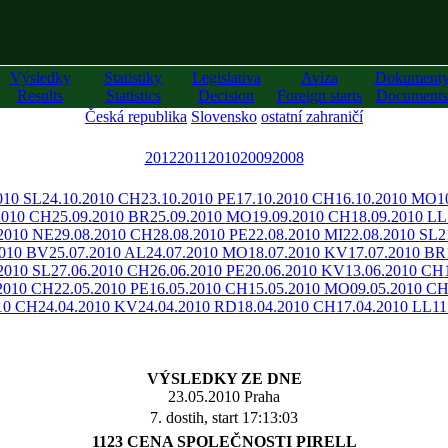
Výsledky
Statistiky
Legislativa
Avíza
Dokument
Results
Statistics
Decision
Foreign starts
Documents
Česká republika
Slovensko
ostatní zahraničí
2012
2011
2010
2009
2008
010 SL
24.10.2010 CH
23.10.2010 PE
17.10.2010 CH
16.10.2010 MO
1
2010 CH
25.09.2010 BR
25.09.2010 MO
19.09.2010 CH
18.09.2010 LL
.2010 NE
29.08.2010 CH
28.08.2010 PE
22.08.2010 MI
22.08.2010 SL
2
2010 BV
25.07.2010 AL
24.07.2010 MO
18.07.2010 KV
17.07.2010 BR
2010 SL
27.06.2010 CH
26.06.2010 PE
20.06.2010 KV
13.06.2010 CH
.2010 CH
22.05.2010 PE
16.05.2010 CH
15.05.2010 MO
09.05.2010 C
10 CH
24.04.2010 KV
24.04.2010 RD
18.04.2010 CH
17.04.2010 LL
11
VÝSLEDKY ZE DNE
23.05.2010 Praha
7. dostih, start 17:13:03
1123 CENA SPOLEČNOSTI PIRELL