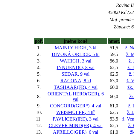
Rovina II
45000 Kč (225
Maj. prémie:
Zápisné: 6
poř.
jméno koně
hmot.
1.
MAINLY HIGH, 3 kl
51,5
ž. N
2.
DIVOKÁ ORLICE, 5 kl
59,5
ž. M
3.
WAHIGH, 3 val
56,0
ž.
4.
INNUENDO, 8 val
62,5
ž. 
5.
SEDAR, 9 val
62,5
ž.
6.
RACONA, 8 kl
63,0
ž. 
7.
TASHAAR(FR), 4 val
60,0
žk.
ORIENTAL HERO(GER), 6
8.
60,0
žk
val
9.
CONCORD(GER*), 4 val
61,0
ž. 
10.
WEISMÜLER, 4 hř
62,5
ž. 
11.
PAVLICEK(IRE), 3 val
53,5
ž. Ve
12.
CLEVER MIND(FR), 4 val
62,5
ž.
13.
APRILLO(GER), 6 val
61,0
žk