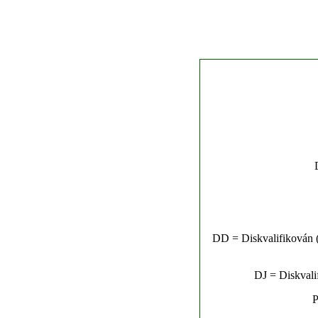
DD = Diskvalifikován (n
DJ = Diskvalif
P