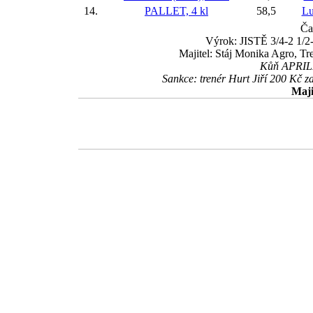
14.
PALLET, 4 kl
58,5
Lu
Ča
Výrok: JISTĚ 3/4-2 1/2-
Majitel: Stáj Monika Agro, Tr
Kůň APRILLO
Sankce: trenér Hurt Jiří 200 Kč
Maji