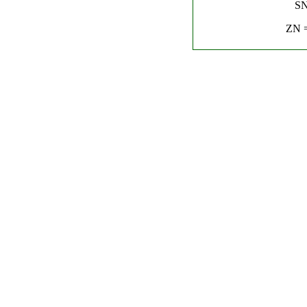
SN
ZN =