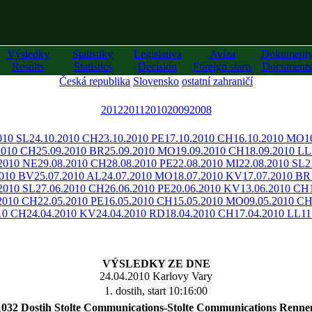
Výsledky
Statistiky
Legislativa
Avíza
Dokument
Results
Statistics
Decision
Foreign starts
Documents
Česká republika
Slovensko
ostatní zahraničí
2012
2011
2010
2009
2008
010 SL
24.10.2010 CH
23.10.2010 PE
17.10.2010 CH
16.10.2010 MO
1
2010 CH
25.09.2010 BR
25.09.2010 MO
19.09.2010 CH
18.09.2010 LL
.2010 NE
29.08.2010 CH
28.08.2010 PE
22.08.2010 MI
22.08.2010 SL
2
2010 BV
25.07.2010 AL
24.07.2010 MO
18.07.2010 KV
17.07.2010 BR
2010 SL
27.06.2010 CH
26.06.2010 PE
20.06.2010 KV
13.06.2010 CH
.2010 CH
22.05.2010 PE
16.05.2010 CH
15.05.2010 MO
09.05.2010 C
10 CH
24.04.2010 KV
24.04.2010 RD
18.04.2010 CH
17.04.2010 LL
11
VÝSLEDKY ZE DNE
24.04.2010 Karlovy Vary
1. dostih, start 10:16:00
1032 Dostih Stolte Communications-Stolte Communications Renne