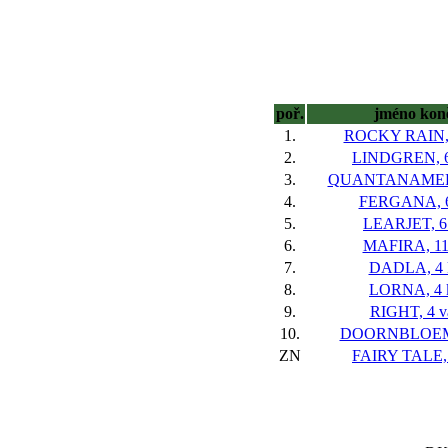
poř.
jméno kon
1.
ROCKY RAIN, 
2.
LINDGREN, 6
3.
QUANTANAMERA
4.
FERGANA, 6
5.
LEARJET, 6
6.
MAFIRA, 11
7.
DADLA, 4 
8.
LORNA, 4 
9.
RIGHT, 4 v
10.
DOORNBLOEM,
ZN
FAIRY TALE, 