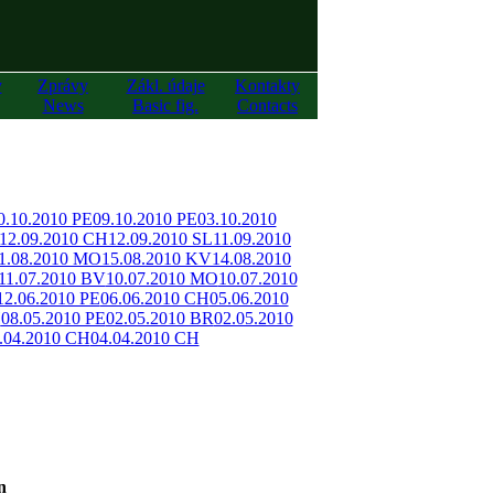
y
Zprávy
Zákl. údaje
Kontakty
News
Basic fig.
Contacts
0.10.2010 PE
09.10.2010 PE
03.10.2010
12.09.2010 CH
12.09.2010 SL
11.09.2010
1.08.2010 MO
15.08.2010 KV
14.08.2010
11.07.2010 BV
10.07.2010 MO
10.07.2010
12.06.2010 PE
06.06.2010 CH
05.06.2010
H
08.05.2010 PE
02.05.2010 BR
02.05.2010
.04.2010 CH
04.04.2010 CH
n