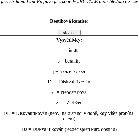
přešetřila pád am Filipové p. z koně FAIRY TALE a neshledala cizí za
Dostihová komise:
Vysvětlivky:
s
= stínidla
b
= beránky
j
= fixace jazyka
D = Diskvalifikován
S = Neodstartoval
Z = Zadržen
DD = Diskvalifikován (nebyl na distanci v době, kdy vítěz probíhal
cílem)
DJ = Diskvalifikován (jezdec spletl kurz dostihu)