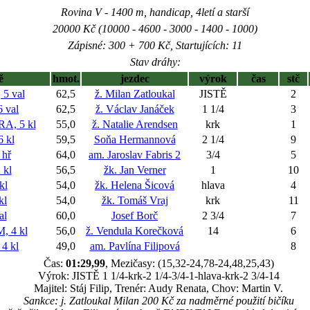
Rovina V - 1400 m, handicap, 4letí a starší
20000 Kč (10000 - 4600 - 3000 - 1400 - 1000)
Zápisné: 300 + 700 Kč, Startujících: 11
Stav dráhy:
ě
hmot.
jezdec
výrok
čas
stč
5 val
62,5
ž. Milan Zatloukal
JISTĚ
2
 val
62,5
ž. Václav Janáček
1 1/4
3
, 5 kl
55,0
ž. Natalie Arendsen
krk
1
 kl
59,5
Soňa Hermannová
2 1/4
9
 hř
64,0
am. Jaroslav Fabris 2
3/4
5
 kl
56,5
žk. Jan Verner
1
10
kl
54,0
žk. Helena Šicová
hlava
4
kl
54,0
žk. Tomáš Vraj
krk
11
al
60,0
Josef Borč
2 3/4
7
 4 kl
56,0
ž. Vendula Korečková
14
6
4 kl
49,0
am. Pavlína Filipová
8
Čas:
01:29,99
, Mezičasy: (15,32-24,78-24,48,25,43)
Výrok: JISTĚ 1 1/4-krk-2 1/4-3/4-1-hlava-krk-2 3/4-14
Majitel: Stáj Filip, Trenér: Audy Renata, Chov: Martin V.
Sankce: j. Zatloukal Milan 200 Kč za nadměrné použití bičíku