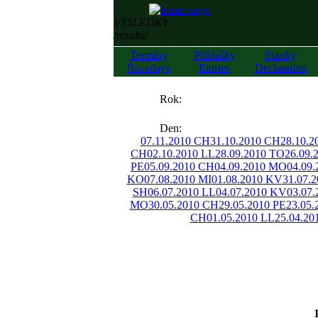
VÝSLEDKY
/results/
Termíny
Přihlášky
Startky
Racedays
Entries
Declaration
««
Rok:
»»
Den:
07.11.2010 CH
31.10.2010 CH
28.10.2
CH
02.10.2010 LL
28.09.2010 TO
26.09.
PE
05.09.2010 CH
04.09.2010 MO
04.09
KO
07.08.2010 MI
01.08.2010 KV
31.07.
SH
06.07.2010 LL
04.07.2010 KV
03.07.
MO
30.05.2010 CH
29.05.2010 PE
23.05
CH
01.05.2010 LL
25.04.20