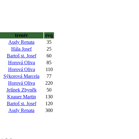
trenér
evq
Audy Renata
35
Hála Josef
25
Bartoš st. Josef
60
Horová Oliva
85
Horová Oliva
110
Sýkorová Marcela
77
Horová Oliva
220
Jelínek Zbyněk
50
Knauer Martin
130
Bartoš st. Josef
120
Audy Renata
300