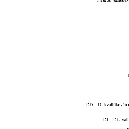
měla za následek
DD = Diskvalifikován (n
DJ = Diskvalif