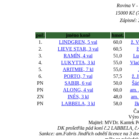
Rovina V - 
15000 Kč (7
Zápisné: 
poř.
jméno koně
hmot.
1.
LINDGREN, 5 val
60,0
ž. 
2.
LIEVE STAR, 3 val
60,5
ž
3.
RAMÍN, 4 val
51,0
Lu
4.
LUKYTTA, 3 kl
55,0
Vla
5.
ARITMIE, 7 kl
55,0
6.
PORTO, 7 val
57,5
ž. 
PN
SABIR, 6 val
50,0
Šár
PN
ALONG, 4 val
60,0
am. 
ZN
INÉS, 3 kl
48,0
am.
PN
LABBELA, 3 kl
58,0
žk
Ča
Výro
Majitel: MVDr. Kantek Pe
DK prošetřila pád koní č.2 LABBELA, č.
Sankce: am.Fabris Jindřich odnětí licence na 3 do