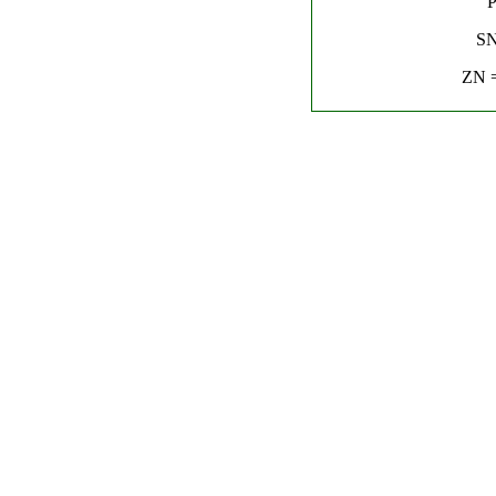
P
SN
ZN =