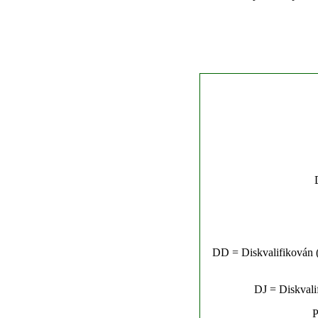
DD = Diskvalifikován (n
DJ = Diskvalif
P