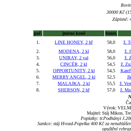
Rovin
30000 Kč (15
Zápisné: 4
poř.
jméno koně
hmot.
1.
LINE HONEY, 2 hř
58,0
ž. 
2.
MODENA, 2 kl
58,0
ž. 
3.
UNIRAY, 2 val
56,0
ž. 
4.
CINCÉR, 2 kl
54,5
ž. Zu
5.
OPPORTUNITY, 2 kl
54,5
Kateř
6.
MERRY ANGEL, 2 kl
52,5
žk
7.
MALAJKA, 2 kl
55,5
ž. Ve
8.
SHERSON, 2 hř
57,0
ž. Ma
N
Ča
Výrok: VELMI 
Majitel: Stáj Mikon, T
Poplatky: tr.Podhányi J.2
Sankce: stáj Hvozd-Popelka 400 Kč za nenahlášen
opuštění vyhra