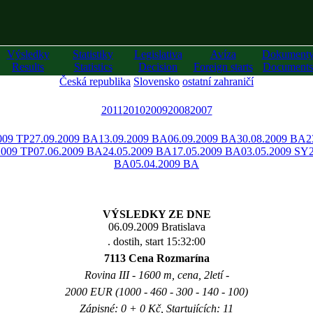
Výsledky
Statistiky
Legislativa
Avíza
Dokument
Results
Statistics
Decision
Foreign starts
Documents
Česká republika
Slovensko
ostatní zahraničí
2011
2010
2009
2008
2007
009 TP
27.09.2009 BA
13.09.2009 BA
06.09.2009 BA
30.08.2009 BA
2
2009 TP
07.06.2009 BA
24.05.2009 BA
17.05.2009 BA
03.05.2009 SY
BA
05.04.2009 BA
VÝSLEDKY ZE DNE
06.09.2009 Bratislava
. dostih, start 15:32:00
7113 Cena Rozmarína
Rovina III - 1600 m, cena, 2letí -
2000 EUR (1000 - 460 - 300 - 140 - 100)
Zápisné: 0 + 0 Kč, Startujících: 11