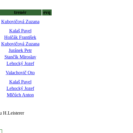
trenér
evq
Kubovičová Zuzana
Kalaš Pavel
Holčák František
Kubovičová Zuzana
Juránek Petr
Stančík Miroslav
Lehocký Jozef
Valachovič Oto
Kalaš Pavel
Lehocký Jozef
Mlčúch Anton
u H.Leisterer