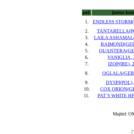
poř.
jméno kon
1.
ENDLESS STORM(G
2.
TANTARELLA(POL
3.
LAILA ASHAMAL(IR
4.
RAIMOND(GER),
5.
QUANTERA(GER)
6.
VANIGLIA, 2
7.
IZOP(IRE), 2
8.
OGLALA(GER),
9.
DYSPI(POL), 
10.
COX ORION(GB)
11.
PAT`S WHITE HEA
Majitel: O