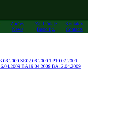
y
Zprávy
Zákl. údaje
Kontakty
News
Basic fig.
Contacts
3.08.2009 SE
02.08.2009 TP
19.07.2009
26.04.2009 BA
19.04.2009 BA
12.04.2009