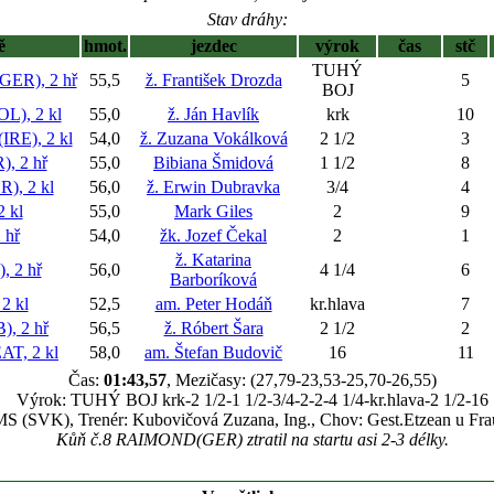
Stav dráhy:
ě
hmot.
jezdec
výrok
čas
stč
TUHÝ
ER), 2 hř
55,5
ž. František Drozda
5
BOJ
), 2 kl
55,0
ž. Ján Havlík
krk
10
E), 2 kl
54,0
ž. Zuzana Vokálková
2 1/2
3
 2 hř
55,0
Bibiana Šmidová
1 1/2
8
, 2 kl
56,0
ž. Erwin Dubravka
3/4
4
 kl
55,0
Mark Giles
2
9
 hř
54,0
žk. Jozef Čekal
2
1
ž. Katarina
 2 hř
56,0
4 1/4
6
Barboríková
2 kl
52,5
am. Peter Hodáň
kr.hlava
7
, 2 hř
56,5
ž. Róbert Šara
2 1/2
2
T, 2 kl
58,0
am. Štefan Budovič
16
11
Čas:
01:43,57
, Mezičasy: (27,79-23,53-25,70-26,55)
Výrok: TUHÝ BOJ krk-2 1/2-1 1/2-3/4-2-2-4 1/4-kr.hlava-2 1/2-16
MS (SVK), Trenér: Kubovičová Zuzana, Ing., Chov: Gest.Etzean u Fra
Kůň č.8 RAIMOND(GER) ztratil na startu asi 2-3 délky.