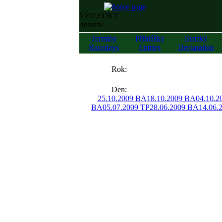
VÝSLEDKY
/results/
Termíny
Přihlášky
Startky
Racedays
Entries
Declaration
««
Rok:
»»
Den:
25.10.2009 BA
18.10.2009 BA
04.10.2
BA
05.07.2009 TP
28.06.2009 BA
14.06.