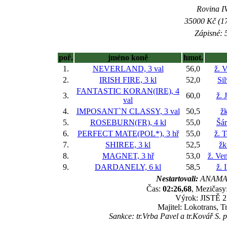
Rovina IV
35000 Kč (17
Zápisné: 5
poř.
jméno koně
hmot.
1.
NEVERLAND, 3 val
56,0
ž. 
2.
IRISH FIRE, 3 kl
52,0
Si
FANTASTIC KORAN(IRE), 4
3.
60,0
ž. 
val
4.
IMPOSANT`N CLASSY, 3 val
50,5
žk
5.
ROSEBURN(FR), 4 kl
55,0
Šár
6.
PERFECT MATE(POL*), 3 hř
55,0
ž. 
7.
SHIREE, 3 kl
52,5
žk
8.
MAGNET, 3 hř
53,0
ž. Ve
9.
DARDANELY, 6 kl
58,5
ž. 
Nestartovali:
ANAMAR
Čas:
02:26,68
, Mezičasy:
Výrok: JISTĚ 2 
Majitel: Lokotrans, T
Sankce: tr.Vrba Pavel a tr.Kovář S.