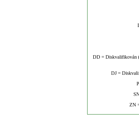
DD = Diskvalifikován (n
DJ = Diskvalif
P
SN
ZN =