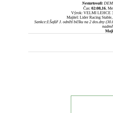
Nestartovali:
DEMI
Čas:
02:08,16
, Me
Výrok: VELMI LEHCE 3 1/4
Majitel: Lider Racing Stable
Sankce:ž.Šafář J. odnětí bičíku na 2 dos.dny (30
nadměr
Maji