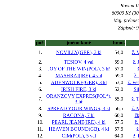
Rovina II
60000 Kč (300
Maj. prémie:
Zápisné: 9
poř.
jméno koně
hmot.
1.
NOVILLY(GER), 3 kl
54,0
ž. 
2.
TESIOV, 4 val
59,0
ž. 
3.
JOY OF THE WIN(POL), 3 hř
57,0
4.
MASHRAI(IRE), 4 val
59,0
ž.
5.
AUENWOLKE(GER), 3 kl
53,0
ž. Ve
6.
IRISH FIRE, 3 kl
52,0
Si
ORANZOVY EXPRES(POL*),
7.
55,0
ž. 
3 hř
8.
SPREAD YOUR WINGS, 3 kl
56,5
ž. 
9.
RACONA, 7 kl
60,0
žk
10.
PEARL JEANE(IRE), 4 kl
57,5
ž.
11.
HEAVEN BOUND(GB), 4 kl
57,5
ž
12.
CIM(POL), 5 val
64,0
ž.